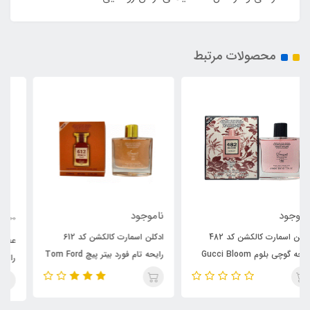
محصولات مرتبط
ناموجود
1,090,000
600,000
تومان
ادکلن اسمارت کالکشن کد 612
عطر زنانه اسمارت کالکشن کد 469
رایحه تام فورد بیتر پیچ Tom Ford
رایحه لانکوم لا نویت Lancome
Bitter Peach
La Nuit Tresor