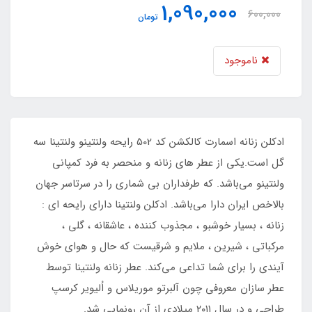
1,090,000
600,000
تومان
ناموجود
ادکلن زنانه اسمارت کالکشن کد 502 رایحه ولنتینو ولنتینا سه
گل است.یکی از عطر های زنانه و منحصر به فرد کمپانی
ولنتینو می‌باشد. که طرفداران بی شماری را در سرتاسر جهان
بالاخص ایران دارا می‌باشد. ادکلن ولنتینا دارای رایحه ای :
زنانه ، بسیار خوشبو ، مجذوب کننده ، عاشقانه ، گلی ،
مرکباتی ، شیرین ، ملایم و شرقیست که حال و هوای خوش
آیندی را برای شما تداعی می‌کند. عطر زنانه ولنتینا توسط
عطر سازان معروفی چون آلبرتو موریلاس و اُلیویر کرسپ
طراحی و در سال ۲۰۱۱ میلادی از آن رونمایی شد.