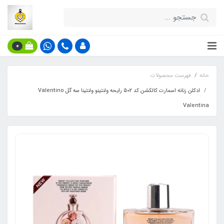
0
خانه
فهرست محصولات
ادکلن زنانه اسمارت کالکشن کد 502 رایحه ولنتینو ولنتینا سه گل Valentino
Valentina