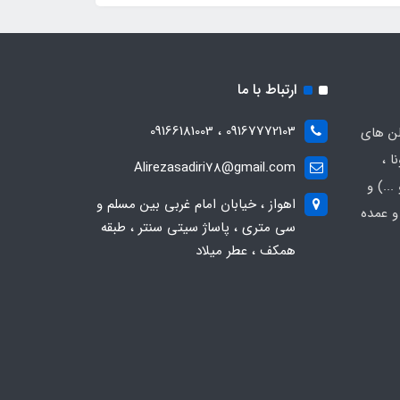
ارتباط با ما
09167772103 ، 09166181003
لن های
ا ،
Alirezasadiri78@gmail.com
..) و
اهواز ، خیابان امام غربی بین مسلم و
و عمده
سی متری ، پاساژ سیتی سنتر ، طبقه
همکف ، عطر میلاد