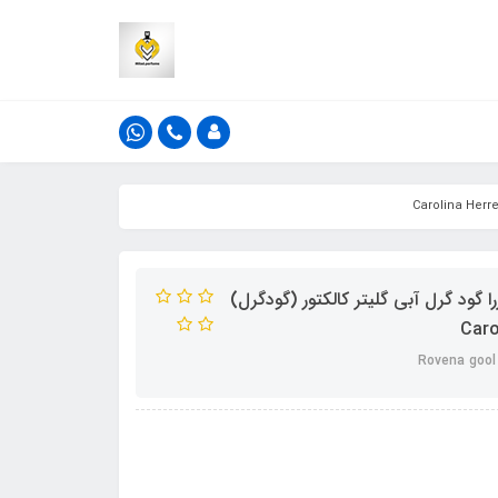
ررا گود گرل آبی گلیتر کالکتور (گودگرل)
Rovena gool 