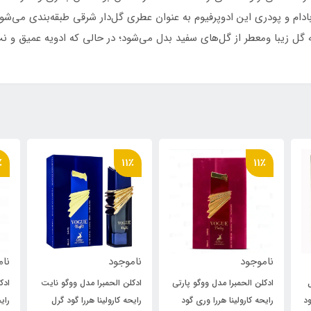
دام و پودری این ادوپرفیوم به عنوان عطری گل‌دار شرقی طبقه‌بندی می‌شود. 
گل زیبا ومعطر از گل‌های سفید بدل می‌شود؛ در حالی که ادویه عمیق و نت‌
11٪
11٪
ناموجود
ناموجود
ارتی
ادکلن الحمبرا مدل ووگو نایت
ادکلن الحمبرا مدل ووگو رژ
ود
رایحه کارولینا هررا گود گرل
رایحه گود گرل ولوت فتال