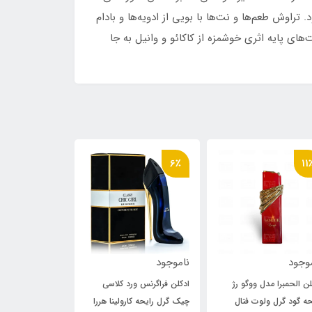
تراوش طعم‌ها و نت‌ها با بویی از ادویه‌‌ها و بادام
های پایه اثری خوشمزه از کاکائو و وانیل به جا
18٪
18٪
6٪
ناموجود
,000
610,000
740,000
تومان
740,000
ادکلن فراگرنس ورد کلاسی
عطر 30 میل روونا مدل کول
عطر 30 م
چیک گرل رایحه کارولینا هررا
گرل بلو ادیشن رایحه کارولینا
گرل لوکسری ر