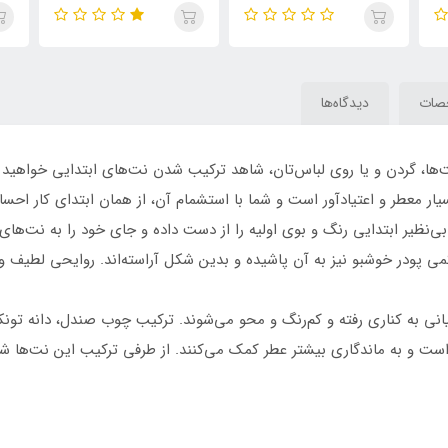
ل) ( vogue
گلیتر کالکتور (گودگرل) (
(گودگرل) ( vogue rouge)
Carolina Herrera Good Girl
vogue night) Carolina
pa
Velvet Fatale
Herrera Good Girl Glitter
Collector
صات
دیدگاه‌ها
ت‌ها، گردن و یا روی لباس‌تان، شاهد ترکیب شدن نت‌های ابتدایی خواهید 
بسیار معطر و اعتیادآور است و شما با استشمام آن، از همان ابتدای کار احس
نظیر ابتدایی رنگ و بوی اولیه را از دست داده و جای خود را به نت‌های 
می پودر خوشبو نیز به آن پاشیده و بدین شکل آراسته‌اند. روایحی لطیف و 
نی به کناری رفته و کم‌رنگ و محو می‌شوند. ترکیب چوب صندل، دانه تونکا، 
 است و به ماندگاری بیشتر عطر کمک می‌کنند. از طرفی ترکیب این نت‌ها شما