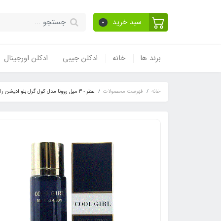
سبد خرید
0
برند ها
خانه
ادکلن جیبی
ادکلن اورجینال
خانه
فهرست محصولات
عطر 30 میل روونا مدل کول گرل بلو ادیشن رایحه کارولینا هررا گود گرل آبی گلیتر کالکتور (گودگرل) (COOL GIRL)Carolina Herrera Good Girl Glitter Collector