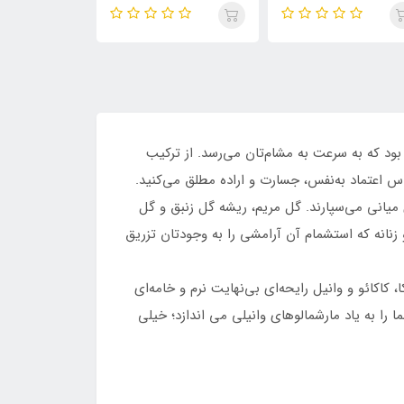
گود گرل (گودگرل) (Chic
هررا گود گرل آبی گلیتر کالکتور
قرمز-ولوت فتا
Girl)Good Girl
(گودگرل) (COOL
 Girl Velvet
GIRL)Carolina Herrera
Fatale
Good Girl Glitter Collector
بود که به سرعت به مشام‌تان می‌رسد. از ترکیب
اس اعتماد به‌نفس، جسارت و اراده مطلق می‌کنید.
میانی می‌سپارند. گل مریم، ریشه گل زنبق و گل
زنانه که استشمام آن آرامشی را به وجودتان تزریق
کاکائو و وانیل رایحه‌ای بی‌نهایت نرم و خامه‌ای
 را به یاد مارشمالوهای وانیلی می اندازد؛ خیلی