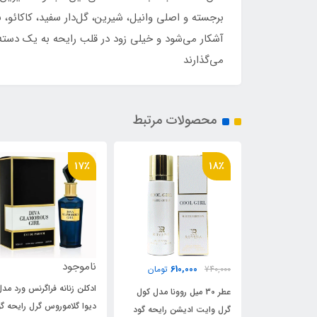
برجسته و اصلی وانیل، شیرین، گل‌دار سفید، کاکائو، با
آشکار می‌شود و خیلی زود در قلب رایحه به یک دسته 
می‌گذارند
محصولات مرتبط
11٪
17٪
ناموجود
ناموجود
610,0
تومان
ادکلن زنانه فراگرنس ورد مدل
ادکلن الحمبرا مدل ووگو پ
3 میل روونا مدل کول
دیوا گلاموروس گرل رایحه گود
رایحه کارولینا هررا وری گ
دیشن رایحه گود