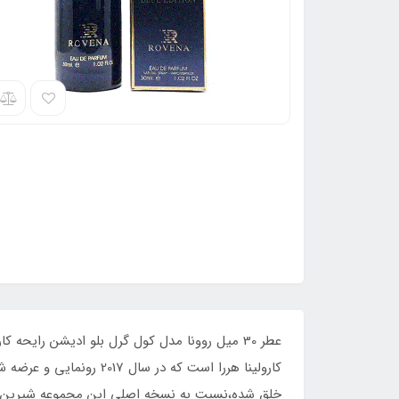
عطر 30 میل روونا مدل کول گرل بلو ادیشن رایحه
خلق شده،نسبت به نسخه اصلی این مجموعه شیرین‌تر، 