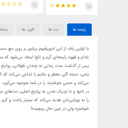
گرل (گودگرل) (Diva
گرل گلم (گودگر
جر (گودگرل)
rty) Carolina Herrera
Glamorous) Carolina
(COOL GIRL) Carolina
Very Good Girl Glam
Herrera Good Girl
Herrera Good G
رایحه ها
نت ها
اکورد ها
مشخ
با اولین پاف از این ادوپرفیوم پرشور بر روی مچ دس
بادام و قهوه رایحه‌ای گرم و تلخ ایجاد می‌شود که 
پس از گذشت مدت زمانی نه چندان طولانی، روایح بی‌
یاس، دسته گلی معطر و ملایم را تداعی می‌کند که ک
می‌کند و حسی خوشایند را در شما به‌وجود می‌آورد.
در انتها و با نزدیک شدن به روایح اصلی، نت‌های میا
را به بویایی‌تان هدیه می‌کند که بسیار راحت و گرم
خوشمزه ولی در عین حال پیچیده!