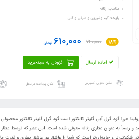
مناسب: زنانه
رایحه: گرم وشیرین و شرقی و گلی
610,000
740,000
18%
تومان
آماده ارسال
افزودن به سبدخرید
امکان تحویل اکسپرس
امکان پرداخت در محل
 کارولینا هررا گود گرل آبی گلیتر کالکتور است.گود گرل گلیتر کالکتور محصو
شکلاتی‌تر و خامه‌‌ای‌تر است که شما را عاشق بو، عاشق بطری و قدرت ما