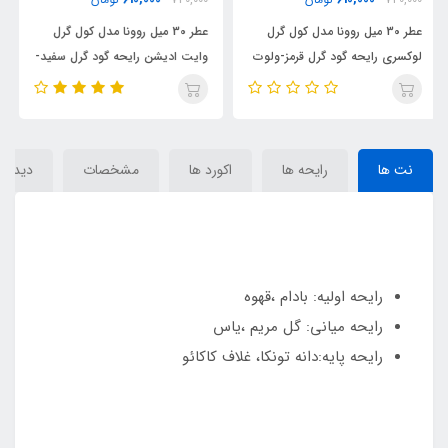
ادکلن زنانه فراگرنس ورد مدل دیوا
عطر 30 میل روونا مدل کول گرل
گلاموروس گرل رایحه گود گرل
وت
وایت ادیشن رایحه گود گرل سفید-
(گودگرل) (Diva Glamorous)
لجر (گودگرل) (COOL GIRL)
Carolina Herrera Good Girl
Carolina Herrera Good Girl
Légère
نت ها
رایحه ها
اکورد ها
مشخصات
دیدگاه‌
رایحه اولیه: بادام ،قهوه
رایحه میانی: گل مریم ،یاس
رایحه پایه:دانه تونکا، غلاف کاکائو