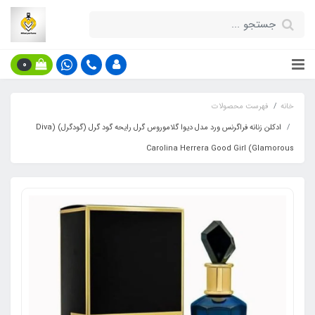
0
خانه
فهرست محصولات
ادکلن زنانه فراگرنس ورد مدل دیوا گلاموروس گرل رایحه گود گرل (گودگرل) (Diva
Glamorous) Carolina Herrera Good Girl