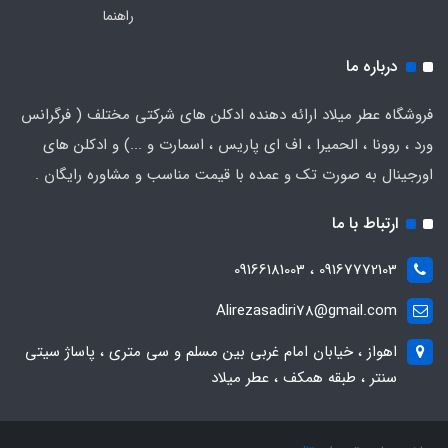
راهنما
درباره ما
فروشگاه عطر میلاد ارائه دهنده ادکلن های شرکتی مختلف ( فرگرانس
ورد ، روونا ، الحمیرا ، اف ای پاریس ، اسمارت و ...) و ادکلن های
اورجینال به صورت تک و عمده با قیمت مناسب و مشاوره رایگان .
ارتباط با ما
09167772103 ، 09166181003
Alirezasadiri78@gmail.com
اهواز ، خیابان امام غربی بین مسلم و سی متری ، پاساژ سیتی
سنتر ، طبقه همکف ، عطر میلاد