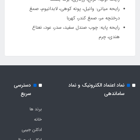
رایحه میانی: وانیل، پونه کوهی، لابدانیوم، صمغ
درختچه مر، صمغ کندر، کهربا
رایحه پایه: چوب صندل سفید، سدر، عود، نعناع
هندی، چرم
نماد اعتماد الکترونیک و نماد
دسترسی
ساماندهی
سریع
برند ها
خانه
ادکلن جیبی
ادکلن اورجینال