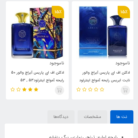
15٪
15٪
ناموجود
ناموجود
ادکلن اف ای پاریس آبراج والور 50
ادکلن اف ای پاریس آبراج والور
رایحه آمواج اینترلود53 , 53
رایحه آمواج اینترلود Amouage
Interlude
Amouage Interlude
نت ها
مشخصات
دیدگاه‌ها
رایحه اولیه: ترنج، رزماری، برگ بنفشه