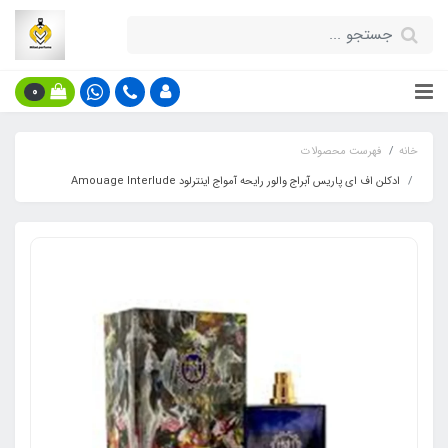
0
خانه
فهرست محصولات
ادکلن اف ای پاریس آبراج والور رایحه آمواج اینترلود Amouage Interlude