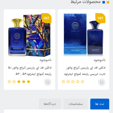
محصولات مرتبط
15٪
15٪
ناموجود
ناموجود
ادکلن اف ای پاریس آبراج والور 50
ادکلن اف ای پاریس آبراج والور
ود
رایحه آمواج اینترلود53 , 53
رایحه آمواج اینترلود Amouage
ABR
Amouage Interlude
Interlude
نت ها
مشخصات
دیدگاه‌ها