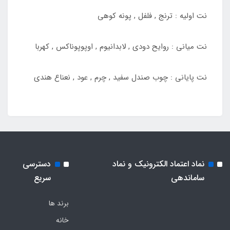
نت اولیه : ترنج , فلفل , پونه کوهی
نت میانی : روایح دودی , لابدانیوم , اوپوپوناکس , کهربا
نت پایانی : چوب صندل سفید , چرم , عود , نعناع هندی
نماد اعتماد الکترونیک و نماد
دسترسی
ساماندهی
سریع
برند ها
خانه