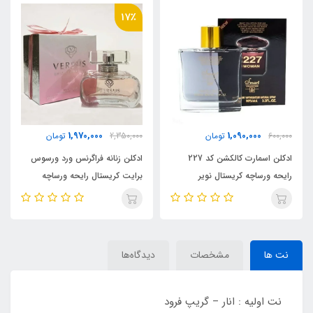
1٪
17٪
515,000
1,970,000
2,350,000
تومان
520,000
تومان
ادکلن زنانه فراگرنس ورد ورسوس
عطر 25 میل اسمارت کالکشن کد
برایت کریستال رایحه ورساچه
227 رایحه ورساچه کریستال نویر
برایت کریستال(Versus)
Versace Crystal Noir
Versace Bright Crystal
نت ها
مشخصات
دیدگاه‌ها
نت اولیه : انار – گریپ فرود