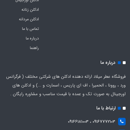
ادکلن اورجینال
ادکلن زنانه
ادکلن مردانه
تماس با ما
درباره ما
راهنما
درباره ما
فروشگاه عطر میلاد ارائه دهنده ادکلن های شرکتی مختلف ( فرگرانس
ورد ، روونا ، الحمیرا ، اف ای پاریس ، اسمارت و ...) و ادکلن های
اورجینال به صورت تک و عمده با قیمت مناسب و مشاوره رایگان .
ارتباط با ما
09167772103 ، 09166181003