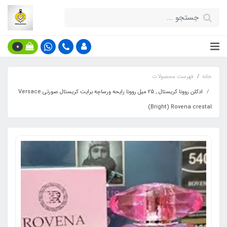
0
خانه
فهرست محصولات
ادکلن روونا کریستال , 25 میل روونا رایحه ورساچه برایت کریستال صورتی Versace
Bright) Rovena crestal)