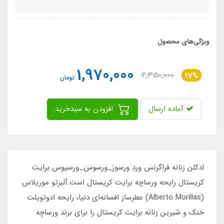
ویژگی‌های محصول
1,970,000
2,350,000
17%
تومان
آماده ارسال
افزودن به سبدخرید
ادکلن زنانه فراگرنس ورد ورسوز_ورسوس_ورسیوس برایت
کریستال رایحه ورساچه برایت کریستال است.آلبرتو موریلاس
(Alberto Morillas) عطرساز افسانه‌ای دنیا، رایحه ادوتویلت
خنک و شیرین زنانه برایت کریستال را برای برند ورساچه