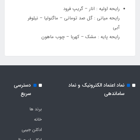
رایحه اولیه : انار – گریپ فرود
رایحه میانی : گل صد تومانی – ماگنولیا – نیلوفر
آبی
رایحه پایه : مشک – کهربا – چوب ماهون
نماد اعتماد الکترونیک و نماد
دسترسی
ساماندهی
سریع
برند ها
خانه
ادکلن جیبی
ادکلن اورجینال