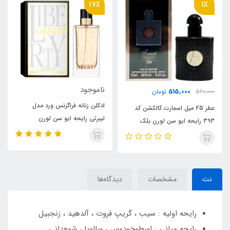
8٪
17٪
ناموجود
ناموجود
ادکلن زنانه فراگرنس ورد مدل
ادکلن فراگرنس ورد مدل سوتس
لیبرتی رایحه ایو سن لورن
رایحه ایو سن لورن تکسدو
لیبره(Liberty) Yves Saint
(SUITS) Yves Saint Laurent
Yve
Tuxedo
Laurent Libre
نت
مشخصات
دیدگاه‌ها
رایحه اولیه : سیب ، گریپ فروت ، آلدهید ، زنجبیل
رایحه میانی : اسطوخودوس ، سالویا ، شمعدانی