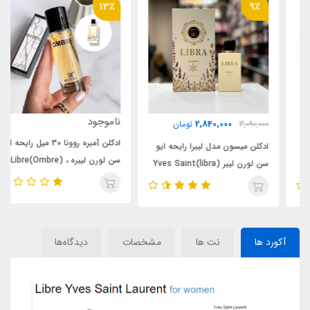
13٪
9٪
ناموجود
2,840,000
3,090,000
تومان
ادکلن آمبره روونا 30 میل رایحه ایو
ادکلن میسون مدل لیبرا رایحه ایو
سن لورن لیبره ، (Ombre)Libre
سن لورن لیبر (libra)Yves Saint
Laurent Libre
آکورد ها
نت ها
مشخصات
دیدگاه‌ها