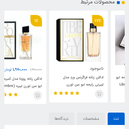
محصولات مرتبط
1٪
17٪
ناموجود
1,970,000
1,980,000
تومان
ادکلن زنانه فراگرنس ورد مدل
ادکلن زنانه روونا مدل آمبره رایحه
لیبرتی رایحه ایو سن لورن
ایو سن لورن لیبره (Ombre)
لیبره(Liberty) Yves Saint
Intense Yves Saint Laurent
Laurent Libre
Libre
نت
مشخصات
دیدگاه‌ها