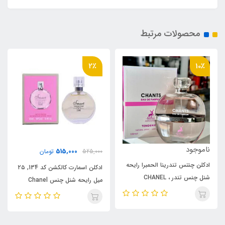
محصولات مرتبط
27٪
2٪
520,000
515,000
525,000
تومان
710,000
تومان
ادکلن اسمارت کالکشن کد 134, ۲۵
ادکلن مارکویی کد 129 , ۲۵ میل
میل رایحه شنل چنس Chanel
رایحه شانل_شنل چنس Chanel
Chance
Chance