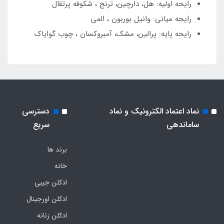
رایحه اولیه: هل، دارچین، ترنج ، شکوفه پرتقال
رایحه میانی: وانیل بوربون ، المی
رایحه پایه: پرالین، مشک، آمبروکسان ، چوب گوایاک
نماد اعتماد الکترونیک و نماد
دسترسی
ساماندهی
سریع
برند ها
خانه
ادکلن جیبی
ادکلن اورجینال
ادکلن زنانه