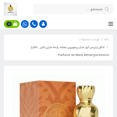
0
خانه
فهرست محصولات
ادکلن پاریس کرنر مدل پرسویرون مشابه رایحه مارلی التیر _ الثائر(
perseviron)Parfums de Marly Althaïr