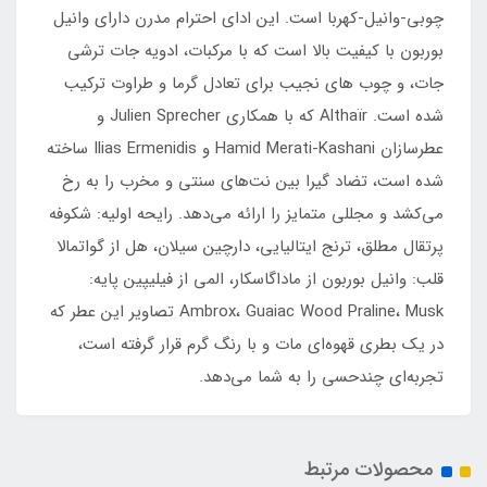
چوبی-وانیل-کهربا است. این ادای احترام مدرن دارای وانیل
بوربون با کیفیت بالا است که با مرکبات، ادویه جات ترشی
جات، و چوب های نجیب برای تعادل گرما و طراوت ترکیب
شده است. Althaïr که با همکاری Julien Sprecher و
عطرسازان Hamid Merati-Kashani و Ilias Ermenidis ساخته
شده است، تضاد گیرا بین نت‌های سنتی و مخرب را به رخ
می‌کشد و مجللی متمایز را ارائه می‌دهد. رایحه اولیه: شکوفه
پرتقال مطلق، ترنج ایتالیایی، دارچین سیلان، هل از گواتمالا
قلب: وانیل بوربون از ماداگاسکار، المی از فیلیپین پایه:
Ambrox، Guaiac Wood Praline، Musk تصاویر این عطر که
در یک بطری قهوه‌ای مات و با رنگ گرم قرار گرفته است،
تجربه‌ای چندحسی را به شما می‌دهد.
محصولات مرتبط