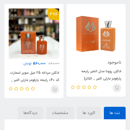
6٪
37٪
ناموجود
560,000
880,000
تومان
ادکلن مردانه اف ای پاریس_فرنچ
ادکلن مردانه 25 میل سوپر اسمارت
اونیو مدل لیکوئید برون رایحه
کد 040 رایحه پارفومز مارلی التیر _
R
پارفومز مارلی التیر_ الثائر( LIQUID
الثائر( LIQUID BRUN)Parfums
BRUN)Parfums de Marly
de Marly Althaïr
Althaïr
نت ها
اکورد ها
مشخصات
دیدگاه‌ها