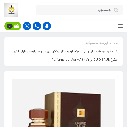
0
خانه
فهرست محصولات
ادکلن مردانه اف ای پاریس_فرنچ اونیو مدل لیکوئید برون رایحه پارفومز مارلی التیر_
الثائر( LIQUID BRUN)Parfums de Marly Althaïr