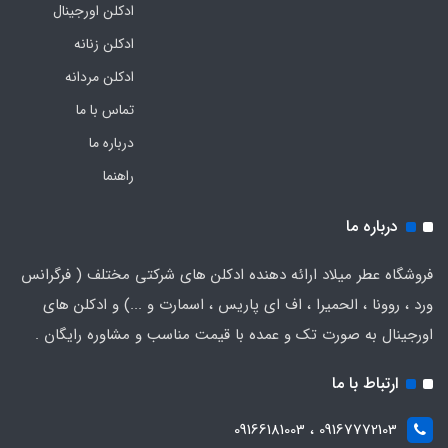
ادکلن اورجینال
ادکلن زنانه
ادکلن مردانه
تماس با ما
درباره ما
راهنما
درباره ما
فروشگاه عطر میلاد ارائه دهنده ادکلن های شرکتی مختلف ( فرگرانس
ورد ، روونا ، الحمیرا ، اف ای پاریس ، اسمارت و ...) و ادکلن های
اورجینال به صورت تک و عمده با قیمت مناسب و مشاوره رایگان .
ارتباط با ما
09167772103 ، 09166181003