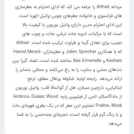
مردانه Althaïr را عرضه می کند که ادای احترام به عطرسازی
های فرانسوی و خانواده عطرهای چوبی-وانیل-کهربا است.
این ادای احترام مدرن دارای وانیل بوربون با کیفیت بالا
است که با مرکبات، ادویه جات ترشی جات، و چوب های
نجیب برای تعادل گرما و طراوت ترکیب شده است. Althaïr
که با همکاری Julien Sprecher و عطرسازان Hamid Merati-
Kashani و Ilias Ermenidis ساخته شده است، تضاد گیرا بین
نت‌های سنتی و مخرب را به رخ می‌کشد و مجللی متمایز را
ارائه می‌دهد. رایحه اولیه: شکوفه پرتقال مطلق، ترنج
ایتالیایی، دارچین سیلان، هل از گواتمالا قلب: وانیل بوربون
از ماداگاسکار، المی از فیلیپین پایه: Ambrox، Guaiac Wood
Praline، Musk تصاویر این عطر که در یک بطری قهوه‌ای مات
و با رنگ گرم قرار گرفته است، تجربه‌ای چندحسی را به شما
می‌دهد.