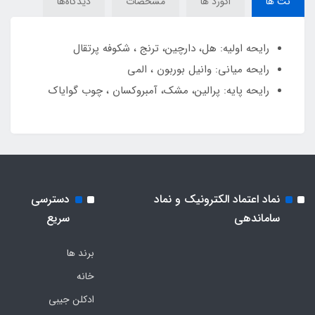
نت ها
اکورد ها
مشخصات
دیدگاه‌ها
رایحه اولیه: هل، دارچین، ترنج ، شکوفه پرتقال
رایحه میانی: وانیل بوربون ، المی
رایحه پایه: پرالین، مشک، آمبروکسان ، چوب گوایاک
نماد اعتماد الکترونیک و نماد
دسترسی
ساماندهی
سریع
برند ها
خانه
ادکلن جیبی