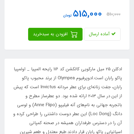
515,000
510,000
تومان
آماده ارسال
افزودن به سبدخرید
ادکلن 25 میل مارکویی کالکشن کد 116 رایحه المپیا _ اولمپیا
پاکو رابان است.ادوپرفیوم Olympea از برند محبوب پاکو
رابان، جفت زنانه‌ای برای عطر مردانه Invictus است که پیش
از این در سال 2013 ارائه شده بود. دو عطرساز مطرح و
باتجربه جهانی به نام‌های آنه فیلیپو (Anne Flipo) و لوسی
دانگ (Loc Dong) این عطر دوست داشتنی را طراحی کرده و
آن را در دسترس طرفداران همیشه در صحنه کمپانی
اسپانیایی پاکو رابان قرار دادند.طبع معتدل و طعم شیرین