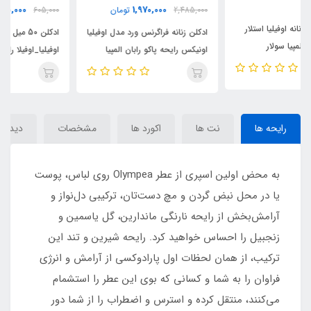
520,000
1,970,000
2,485,000
تومان
605,000
تومان
ادکلن زنانه فراگرنس ورد مدل اوفیلیا
ادکلن 50 میل فراگرنس ورد
اونیکس رایحه پاکو رابان المپیا
اوفیلیا_اوفیلا رایحه المپیا _ اولمپیا
اونیکس کالکتور ادیشن ( Ophylia
پاکو رابان(Ophylia)Paco
Rabanne Olympea
Onyx)Paco Rabanne Olympéa
Onyx Collector Edition
رایحه ها
نت ها
اکورد ها
مشخصات
دیدگاه‌
به محض اولین اسپری از عطر Olympea روی لباس، پوست
یا در محل نبض گردن و مچ دست‌تان، ترکیبی دل‌نواز و
آرامش‌بخش از رایحه نارنگی ماندارین، گل یاسمین و
زنجبیل را احساس خواهید کرد. رایحه شیرین و تند این
ترکیب، از همان لحظات اول پارادوکسی از آرامش و انرژی
فراوان را به شما و کسانی که بوی این عطر را استشمام
می‌کنند، منتقل کرده و استرس و اضطراب را از شما دور