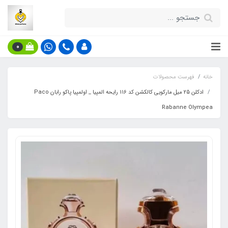
0
خانه
فهرست محصولات
ادکلن 25 میل مارکویی کالکشن کد 116 رایحه المپیا _ اولمپیا پاکو رابان Paco
Rabanne Olympea