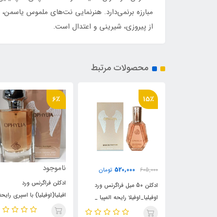
مبارزه برنمی‌دارد. هنرنمایی نت‌های ملموس یاسمن، 
از پیروزی، شیرینی و اعتدال است.
محصولات مرتبط
15٪
6٪
ناموجود
520,000
520,000
تومان
605,000
تو
ادکلن فراگرنس ورد
ادکلن 50 میل فراگرنس ورد
ادکلن 50 میل فراگ
افیلیا(اوفیلیا) با اسپری رایحه
وفیلا رایحه المپیا _
اوفیلیا_اوفیلا رایحه الم
پاکو رابان المپیا
اکو
اولمپیا پاکو