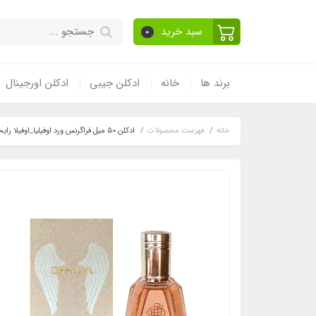
سبد خرید
0
برند ها
خانه
ادکلن جیبی
ادکلن اورجینال
خانه
فهرست محصولات
ادکلن 50 میل فراگرنس ورد اوفیلیا_اوفیلا رایحه المپیا _ اولمپیا پاکو رابان(Ophylia)Paco Rabanne Olympea