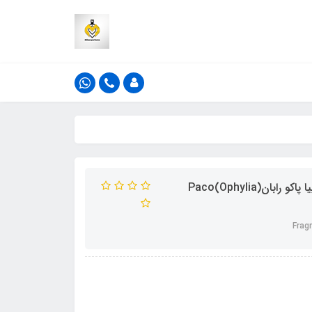
ادکلن 50 میل فراگرنس ورد اوفیلیا_اوفیلا رایحه المپیا _ اولمپیا پاکو رابان(Ophylia)Paco
Frag