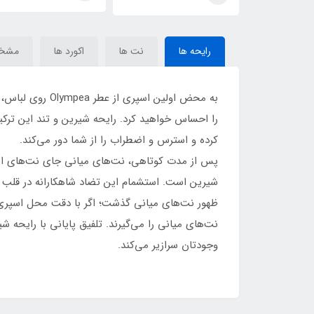
Olympea)Ophylia)
رابان(Ophylia)Paco
رابان(Ophylia)Paco
Rabanne Olympea
Rabanne O
رایحه ها
نت ها
اکورد ها
مشخ
به محض اولین ا
را احساس خواهید کرد. رایحه شیرین و تند این ترکی
کرده و استرس و اضطراب را از شما دور می‌کند.
پس از مدت کوتاهی، نت‌های میانی جای نت‌های ابتد
شیرین است. استشمام این تضاد شاهکارانه در قلب ه
ظهور نت‌های میانی گذشت؛ اگر با دقت محل اسپری ر
نت‌های میانی را می‌گیرند. تلفیق پایانی با رایحه‌
وجودتان سرازیر می‌کند.