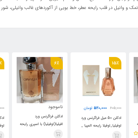
نمک و وانیل در قلب رایحه عطر، خط بویی از آکوردهای غالب وانیلی، شور و
15٪
6٪
ناموجود
520,000
مان
605,000
تومان
ادکلن فراگرنس ورد
رنس ورد
ادکلن 50 میل فراگرنس ورد
افیلیا(اوفیلیا) با اسپری رایحه
پیا _
اوفیلیا_اوفیلا رایحه المپیا _
پاکو رابان المپیا
اولمپیا پاکو