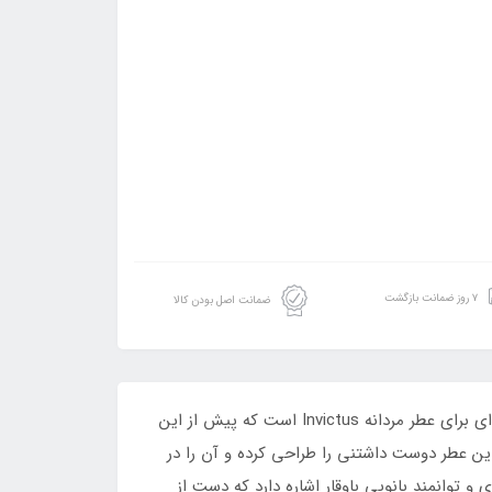
۷ روز ضمانت بازگشت
ضمانت اصل بودن کالا
ادکلن 50 میل فراگرنس ورد اوفیلیا_افیلیا رایحه المپیا پاکو رابان است.ادوپرفیوم Olympea از برند محبوب پاکو رابان، جفت زنانه‌ای برای عطر مردانه Invictus است که پیش از این
201 ارائه شده بود. دو عطرساز مطرح و باتجربه جهانی به نام‌های آنه فیلیپو (Anne Flipo) و لوسی دانگ (Loc Dong) این عطر دوست داشتنی را طراحی کرده و آن را در
و توانمند بانویی باوقار اشاره دارد که دست از