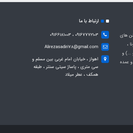
ارتباط با ما
09167772103 ، 09166181003
لن های
ا ،
Alirezasadiri78@gmail.com
..) و
اهواز ، خیابان امام غربی بین مسلم و
و عمده
سی متری ، پاساژ سیتی سنتر ، طبقه
همکف ، عطر میلاد