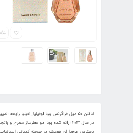
دسترس طرفداران همیشه در صحنه کمپانی اسپانیایی پاک