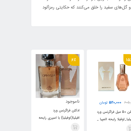
 گل‌های سفید را خلق می‌کنند که حکایتی رمزآلود
6٪
15٪
6٪
ناموجود
ناموجود
520,000
605,000
تومان
ادکلن فراگرنس ورد
ادکلن فراگ
ادکلن 50 میل فراگرنس ورد
افیلیا(اوفیلیا) با اسپری رایحه
افیلیا(اوفی
اوفیلیا_اوفیلا رایحه المپیا _
پاکو رابان المپیا
پاکو رابان ا
اولمپیا پاکو