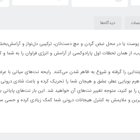
Olympea)Ophylia)
رابان(Ophylia)Paco
Rabanne Olympea
صات
دیدگاه‌ها
سپری از عطر Olympea روی لباس، پوست یا در محل نبض گردن و مچ دست‌تان، ترکیبی دل‌نواز 
ب، از همان لحظات اول پارادوکسی از آرامش و انرژی فراوان را به شما و ک
ایی را گرفته و شروع به ظاهر شدن می‌کنند. رایحه نت‌های میانی با عرض
رم بویایی عطر، عشق و هیجان شما را تحریک کرده و باعث شادی درونی شم
ا بو کنید، متوجه تغییر نت‌های آن خواهید شد. این بار نت‌های پایانی
 شیرین و ملایمش به کنترل هیجانات درونی شما کمک زیادی کرده و حسی سرشار