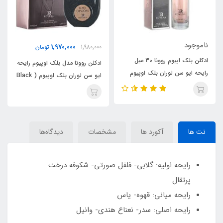
ناموجود
1,970,000
1,980,000
تومان
ادکلن بلک اپیوم روونا 30 میل
ادکلن اوپرا نویر الحمبرا
ادکلن روونا مدل بلک اوپیوم رایحه
 بلک اوپیوم
سن لورن بلک اوپیوم ،
ایو سن لوران بلک اوپیوم ( Black
(Opera)Black Opium
Rove
Opuom)Black Opium Yves
Saint Laurent
نت ها
آکورد ها
مشخصات
دیدگاه‌ها
رایحه اولیه: گلابی- فلفل صورتی- شکوفه درخت
پرتقال
رایحه میانی: قهوه- یاس
رایحه اصلی: سدر- نعناع هندی- وانیل