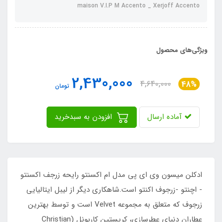
maison V.I.P M Accento _ Xerjoff Accento
ویژگی‌های محصول
2,430,000
4,640,000
48%
تومان
آماده ارسال
افزودن به سبدخرید
ادکلن میسون وی ای پی مدل ام اکسنتو رایحه زرجف اکسنتو
- اچنتو -زرجوف اکنتو است.شاهکاری دیگر از لیبل ایتالیایی
زرجوف که متعلق به مجموعه Velvet است و توسط بهترین
عطاران دنیای عطرسازی، کریستین کاربونل (Christian