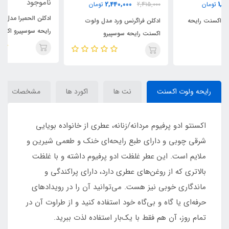
ناموجود
2,440,000
2,415,000
تومان
ادکلن الحمبرا مدل فیلوس سنترو
ادکلن فراگرنس ورد مدل ولوت
رایحه سوسپیرو اکسنتو (
اکسنت رایحه سوسپیرو
CENTRO) Sospiro Accento
اکسنتو_اکچنتو (VELVET
ACCENT)Sospiro Accento
رایحه ولوت اکسنت
نت ها
اکورد ها
مشخصات
اکسنتو ادو پرفیوم مردانه/زنانه، عطری از خانواده بویایی
شرقی چوبی و دارای طبع رایحه‌ای خنک و طعمی شیرین و
ملایم است. این عطر غلظت ادو پرفیوم داشته و با غلظت
بالاتری که از روغن‌های عطری دارد، دارای پراکندگی و
ماندگاری خوبی نیز هست. می‌توانید آن را در رویدادهای
حرفه‌ای یا گاه و بی‌گاه خود استفاده کنید و از طراوت آن در
تمام روز، آن هم فقط با یک‌بار استفاده لذت ببرید.