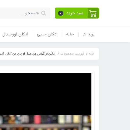
سبد خرید
0
برند ها
خانه
ادکلن جیبی
ادکلن اورجینال
خانه
فهرست محصولات
ادکلن فراگرنس ورد مدل اوربان من آماز _ آمیز رایحه ژان پل گوتیه له بو (