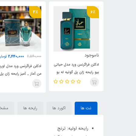
4٪
6٪
ناموجود
2,440,000
2,440,0
تومان
2,540,000
تومان
ادکلن فراگرنس ورد مدل حیاتی
 ورد مدل اوربان
ادکلن فراگرنس ورد مدل اورب
بیو رایحه ژان پل گوتیه له بو
یحه ادکلن ژان
من آماز _ آمیز رایحه ژان پل
له پرفیوم(Hayaati Beau
و پارادیس
گوتیه له بو ( urban man
)Jean Paul Gaultier Le
URBAN m
Amaze) Jean Paul
Beau
Gaultier Le Beau
PARADISE) Jean Pau
Gaultier Le B
نت ها
اکورد ها
رایحه ها
مشخ
رایحه اولیه: ترنج