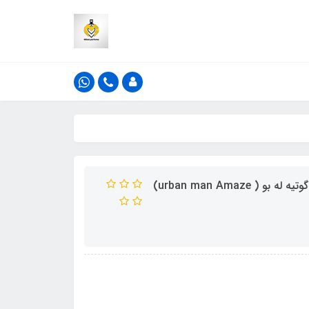
ادکلن فراگرنس ورد مدل اوربان من آماز _ آمیز رایحه ژان پل گوتیه له بو ( urban man Amaze)