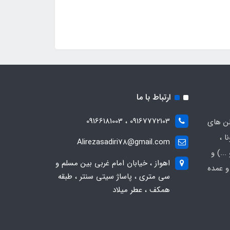
ارتباط با ما
09167772103 ، 09166181003
لن های
ا ،
Alirezasadiri78@gmail.com
..) و
اهواز ، خیابان امام غربی بین مسلم و
و عمده
سی متری ، پاساژ سیتی سنتر ، طبقه
همکف ، عطر میلاد