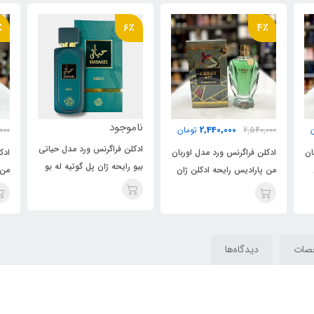
٪
6٪
4٪
ناموجود
2,440,000
2,540,000
تومان
000
ادکلن فراگرنس ورد مدل حیاتی
ان
ادکلن فراگرنس ورد مدل اوربان
ادک
بیو رایحه ژان پل گوتیه له بو
من پارادیس رایحه ادکلن ژان
من 
له پرفیوم(Hayaati Beau
پل گوتیه له بو پارادیس
)Jean Paul Gaultier Le
گاردن(URBAN man
Beau
eau
PARADISE) Jean Paul
Gaultier Le Beau Paradise
صات
دیدگاه‌ها
Garden