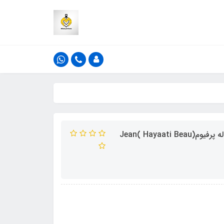
ادکلن فراگرنس ورد مدل حیاتی بیو رایحه ژان پل گوتیه له بو له پرفیوم(Hayaati Beau )Jean