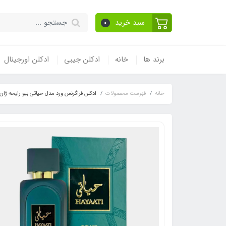
سبد خرید
0
برند ها
خانه
ادکلن جیبی
ادکلن اورجینال
خانه
فهرست محصولات
ادکلن فراگرنس ورد مدل حیاتی بیو رایحه ژان پل گوتیه له بو له پرفیوم(au