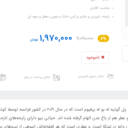
مناسب: اقایان
رایحه: شیرین و ملایم و کمی خنک و چوبی معطر و میوه ای
1,970,000
2,090,000
6%
تومان
ناموجود
امکان تحویل اکسپرس
امکان پرداخت در محل
ادکلن مردانه فراگرنس ورد مدل حیاتی بیو مشابه ژان پل گوتیه
 عطر هم از باغ عدن الهام گرفته شده اند. حیاتی بیو دارای رایحه‌های تا
 دانه ی تونکا است. و عطری است که هر افشانه‌اش انبوهی از نیروهای مرد