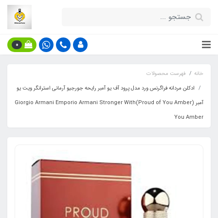
0
خانه
فهرست محصولات
ادکلن مردانه فراگرنس ورد مدل پرود آف یو آمبر رایحه جورجیو آرمانی استرانگر ویت یو
آمبر (Proud of You Amber)Giorgio Armani Emporio Armani Stronger With
You Amber