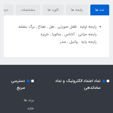
Armani Stronger with You
Emporio Armani Stronger
Absolutely
With You Amber
نت ها
رایحه ها
اکورد ها
مشخصات
دیدگاه‌
رایحه اولیه : فلفل صورتی , هل , نعناع , برگ بنفشه
رایحه میانی : آناناس , سالویا , خربزه
رایحه پایه : وانیل , سدر
نماد اعتماد الکترونیک و نماد
دسترسی
ساماندهی
سریع
برند ها
خانه