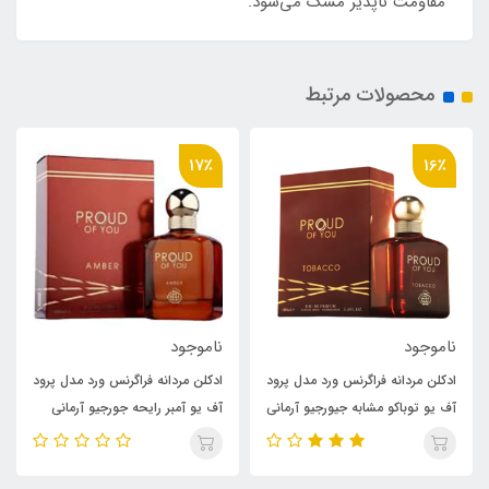
مقاومت ناپذیر مشک می‌شود.
محصولات مرتبط
8٪
17٪
ناموجود
ناموجود
د
ادکلن مردانه فراگرنس ورد مدل پرود
ادکلن فراگرنس ورد مدل پرود آف
ی
آف یو آمبر رایحه جورجیو آرمانی
یو ابسولوت رایحه جورجیو آرمانی
استرانگر ویت یو آمبر (Proud of
استرانگر ویت یو ابسولوتلی
(proud absolute) Giorgio
You Amber)Giorgio Armani