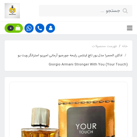
0
خانه
فهرست محصولات
ادکلن الحمبرا مدل یور تاچ اینتنس رایحه جورجیو آرمانی امپریو استرانگر ویت یو
(Your Touch) Giorgio Armani Stronger With You