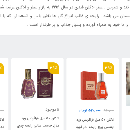
عزیزان شما می‌باشد .ادکلن مردانه فندی عطری است تند و شیرین 
ن می باشد . رایحه ی غالب انواع گل ها نظیر یاس و شمعدانی که با شیری
 با خود به همراه آورده و بسیار جذاب و پر طرفدار است .
30٪
39٪
ناموجود
520,000
740,000
تومان
0
ادکلن 50 میل فراگرنس ورد
د
ادکلن 50 میل فراگرنس ورد
مدل جاست عنابی رایحه چری
د
مدل اونتوس بلو فور هیم