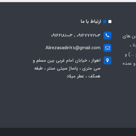
ارتباط با ما
09167772103 ، 09166181003
لن های
ا ،
Alirezasadiri78@gmail.com
..) و
اهواز ، خیابان امام غربی بین مسلم و
و عمده
سی متری ، پاساژ سیتی سنتر ، طبقه
همکف ، عطر میلاد