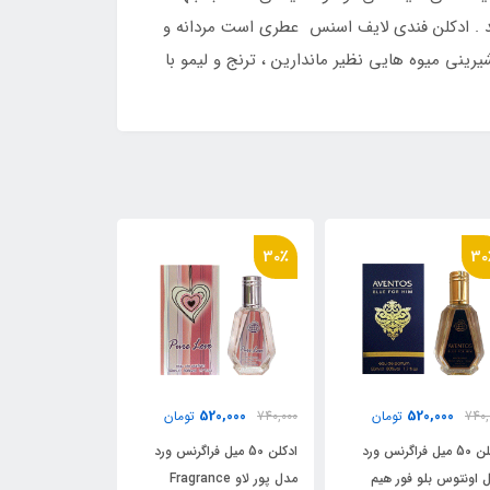
. عطر ادکلن فندی در سال 1996 به بازار عطر و ادکلن عرضه شد . ادکلن فندی لایف اسنس عطری است مردانه و
نی میوه هایی نظیر ماندارین ، ترنج و لیمو با
57٪
57٪
30٪
ناموجود
000
520,000
740,00
تومان
1,205,000
ادکلن 50 میل فراگرنس ورد
ادکلن 50 میل فراگرنس ورد
ادکلن 50
حیاتی رویال _ حیاتی قهوه ای
مدل پور لاو Fragrance
مدل حیاتی بل 