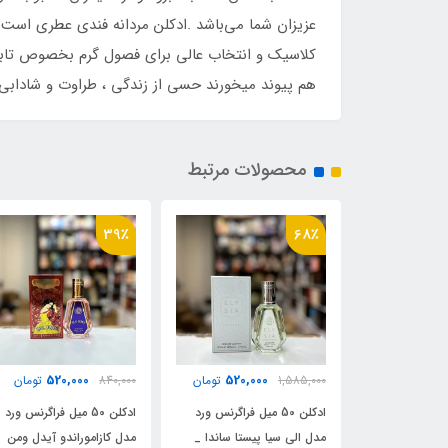
کلاسیک و انتخاب عالی برای فصول گرم بخصوص تابستا
هم پیوند میخورند حسی از زندگی ، طراوت و شادابی را
محصولات مرتبط
39٪
39٪
520,000
520,000
520,000
تومان
840,000
تومان
840,000
تومان
ن 50 میل فراگرنس ورد
ادکلن 50 میل فراگرنس ورد
ادکلن 50 میل فراگرنس ور
 پیستا ساندا _
مدل کازاموراندو آیدل ومن
اینتنس پیچ رایحه تام فور