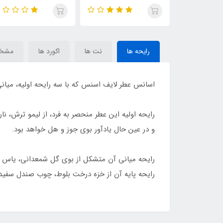
کایالی یام
رایحه کازاموراتی بوکت آیدل (
بیتر پیچ(Intense
پیستاچیو جلاتو (ely sia
casamorando ideal)
ach)Tom Ford Bitter
Peach
Xerjoff Casamorati
pista sundae)Kayali Yum
Bouquet Ideale
Pistac
رایحه ها
نت ها
اکورد ها
مشخ
اسانس عطر لایف اسنس که با سه رایحه اولیه، میانی
رایحه اولیه این عطر منحصر به فرد، از لیمو ترش، 
و در عین حال یادآور بوی جوز و هل خواهد بود.
رایحه میانی آن متشکل از بوی گل شمعدانی، یاس و
رایحه پایه آن از خزه درخت بلوط، چوب صندل سفید 