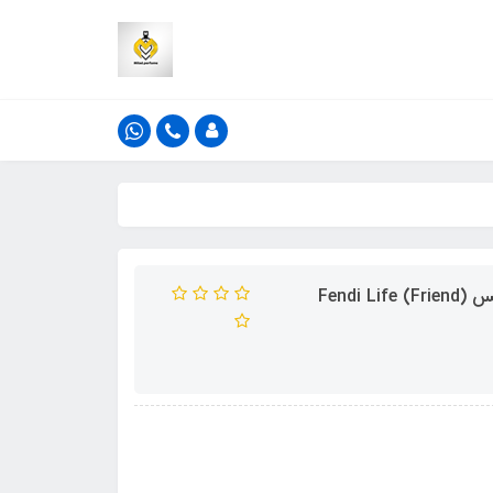
ادکلن 50 میل فراگرنس ورد مدل فریند رایحه فندی لایف اسنس (Friend) Fendi Life