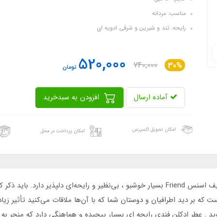
مناسب: مردانه
رایحه: تند و شیرین و شرقی ادویه ای
520,000
740,000
30%
تومان
آماده ارسال
افزودن به سبدخرید
امکان تحویل اکسپرس
امکان پرداخت در محل
دکلن 50 میل فراگرنس ورد مدل فریند رایحه فندی لایف اسنس Friend بسیار خوشبو ، بی‌نظیر و ر
که بر دید اطرافیان و دوستان شما که با آن‌ها ملاقات می‌کنید تأثیر زی
 شوید . عطر ادکلن فندی رایحه ای بسیار پیچیده و هماهنگی دارد که منج