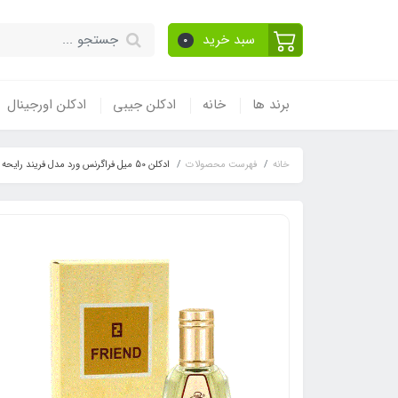
سبد خرید
0
برند ها
خانه
ادکلن جیبی
ادکلن اورجینال
خانه
فهرست محصولات
ادکلن 50 میل فراگرنس ورد مدل فریند رایحه فندی لایف اسنس (Friend) Fendi Life Essence