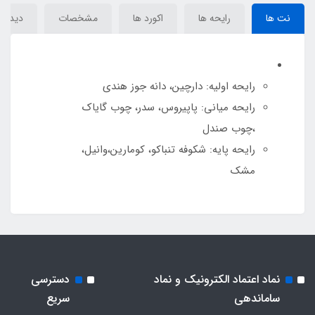
نت ها
رایحه ها
اکورد ها
مشخصات
دیدگاه‌
رایحه اولیه: دارچين، دانه جوز هندي
رایحه میانی: پاپيروس، سدر، چوب گاياک
،چوب صندل
رایحه پایه: شکوفه تنباکو، کومارين،وانيل،
مشک
نماد اعتماد الکترونیک و نماد
دسترسی
ساماندهی
سریع