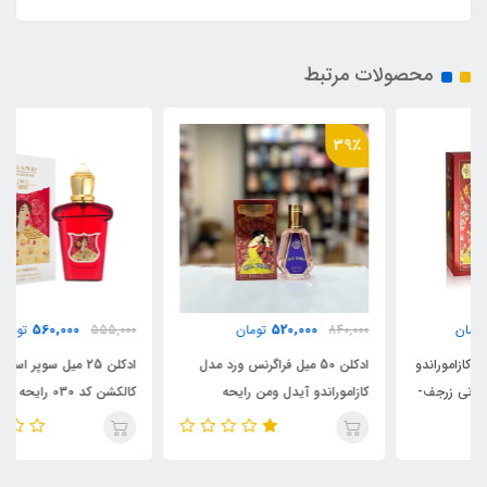
محصولات مرتبط
39٪
560,000
520,000
840,000
تومان
555,000
تومان
ادکلن 50 میل فراگرنس ورد مدل
ادکلن 25 میل سوپر اسمارت
کازاموراندو آیدل ومن رایحه
کالکشن کد 030 رایحه کازاموراتی
کازاموراتی بوکت آیدل (
زرجوف بوکت ایده آل _ آیدل
Xerjoff Casamorati Bouquet
casamorando ideal) Xerjoff
Ideale
Casamorati Bouquet Ideale