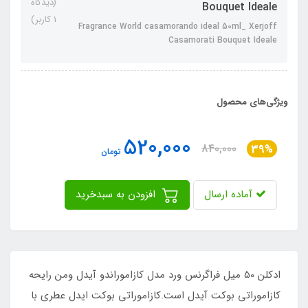
(دیدگاه
Bouquet Ideale
1 کاربر)
Fragrance World casamorando ideal 50ml_ Xerjoff
Casamorati Bouquet Ideale
ویژگی‌های محصول
520,000
840,000
39%
تومان
آماده ارسال
افزودن به سبدخرید
ادکلن 50 میل فراگرنس ورد مدل کازاموراندو آیدل ومن رایحه
کازاموراتی بوکت آیدل است.کازاموراتی بوکت ایدل عطری با