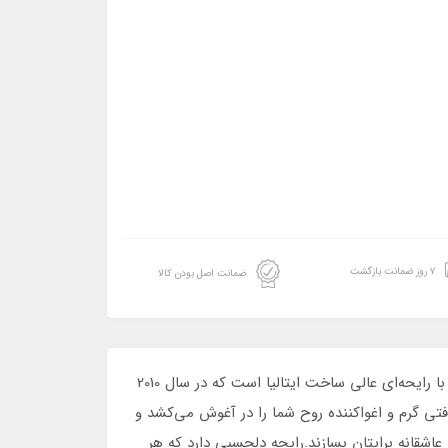
۷ روز ضمانت بازگشت
ضمانت اصل بودن کالا
ادکلن زنانه فراگرنس ورد مدل کازاموراندو آیدل ومن رایحه کازاموراتی زرجوف بوکت ایده آل است.کازاموراتی بوکت ایدل عطری با رایحه‌ای عالی ساخت ایتالیا است که در سال 2010
فتی گرم و اغواکننده روح شما را در آغوش می‌کشد و
عاشقانه برایتان بسازند.رایحه دلچسبی دارد که هر