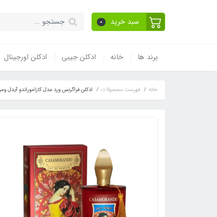
سبد خرید
0
برند ها
خانه
ادکلن جیبی
ادکلن اورجینال
خانه
فهرست محصولات
ادکلن فراگرنس ورد مدل کازاموراندو آیدل ومن رایحه کازاموراتی زرجف-ز