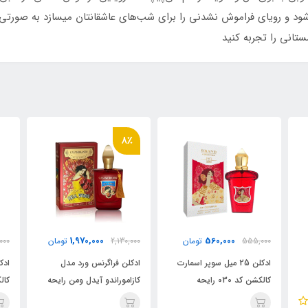
ود و رویای فراموش نشدنی را برای شب‌های عاشقانتان میسازد به صورتی ک
انی را تجربه کنید
٪
8٪
560,000
1,970,000
2,130,000
تومان
555,000
تومان
000
ادکلن فراگرنس ورد مدل
ادکلن 25 میل سوپر اسمارت
ادک
کازاموراندو آیدل ومن رایحه
کالکشن کد 030 رایحه
کاز
ه
کازاموراتی زرجف-زرژاف بوکت
کازاموراتی زرجوف بوکت ایده
کاز