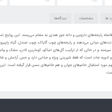
ایده آل(casamorando
آل _ آیدل Xerjoff
Casamorati Bouquet
ideal)Xerjoff Casamorati
ale
Ideale
Bouquet Ideale
د ها
مشخصات
دیدگاه‌ها
صله رایحه‌های دارچین و دانه جوز هندی به مشام می‌رسند. این روایح تمرک
ت‌های میانی می‌دهند و رایحه‌های چوب گایاک، چوب صندل، گیاه پاپیروس 
یرسند و در حالی که از ترکیب گل‌های تنباکو، کومارین، لادن، مشک و وا
و ادویه جات است که فقط شیرینی ویژه و جذابی دارد و حس آرامش و شادی 
م مورد استقبال خانم‌های جوان و هم خانم‌های مسن قرار گرفته است. این
است.