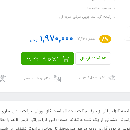
مناسب: خانوم ها
رایحه: گرم تند چوبی شرقی ادویه ای
1,970,000
2,130,000
8%
تومان
آماده ارسال
افزودن به سبدخرید
امکان تحویل اکسپرس
امکان پرداخت در محل
فراموش نشدنی از یک شب عاشقانه است.ادکلن کازاموراتی قرمز زنانه، با لطا
جنوبی با بوی گل و ادویه در هم می‌پیچند تا رویایی فراموش‌نشدنی در شبی 