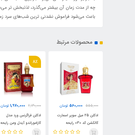
چه از مدت زمان آن بیشتر می‌گذرد، لذتبخش تر می‌ش
باعث می‌شود فراموش نشدنی ترین شب‌های سرد زمست
محصولات مرتبط
8٪
560,000
1,970,000
560,
تومان
2,130,000
تومان
555,000
تومان
25 میل سوپر اسمارت
ادکلن فراگرنس ورد مدل
ادکلن 25 میل سوپر اسمارت
کالکشن کد 030 رایحه
کازاموراندو آیدل ومن رایحه
کالکشن کد 030 رایحه
جوف بوکت ایده
کازاموراتی زرجف-زرژاف بوکت
کازاموراتی زرجوف بوکت اید