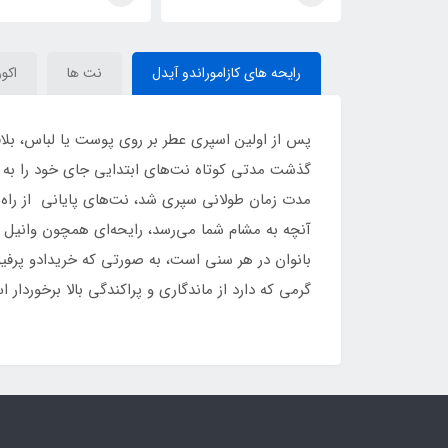
یدل Xerjoff
ایده آل(casamorando
آل _ آیدل Xerjoff
Casamorati Bouquet
ideal)Xerjoff Casamorati
Casamor
Ideale
Bouquet Ideale
رایحه های کازاموراندو آیدل
نت ها
اکور
پس از اولین اسپری عطر بر روی پوست یا لباس، بلافا
گذشت مدتی کوتاه نت‌های ابتدایی جای خود را به ن
مدت زمان طولانی سپری شد، نت‌های پایانی از راه م
آنچه به مشام شما می‌رسد، رایحه‌ای همچون وانیل 
بانوان در هر سنی است، به صورتی که خریدادو پرفیو
گرمی که دارد از ماندگاری و پراکندگی بالا برخوردار 