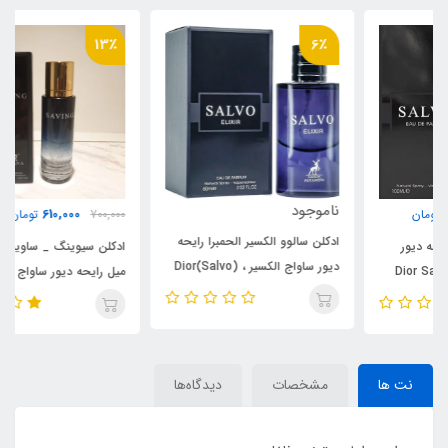
13٪
6٪
ناموجود
610,000
700,000
تومان
ادکلن سالوو الکسیر الحمبرا رایحه
ادکلن سیوینگ _ ساوینگ روونا 30
دیور ساواج الکسیر ، (Salvo)Dior
میل رایحه دیور ساواج ،
Sauvage Elixir
(saving)Dior Sauvage
نت ها
مشخصات
دیدگاه‌ها