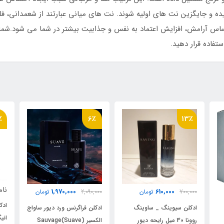
یده و جایگزین نت های اولیه شوند. نت های میانی عبارتند از شعمدان
س آرامش، افزایش اعتماد به نفس و جذابیت بیشتر در شما می شود.شما می 
تفاده قرار دهید.
10٪
6٪
ناموجود
1,970,000
2,090,000
تومان
00
ادکلن اف ای پاریس
ادکلن فراگرنس ورد دیور ساواج
انیگما(مشکی) UNE رایحه دیور
الکسیر Sauvage(Suave)
و