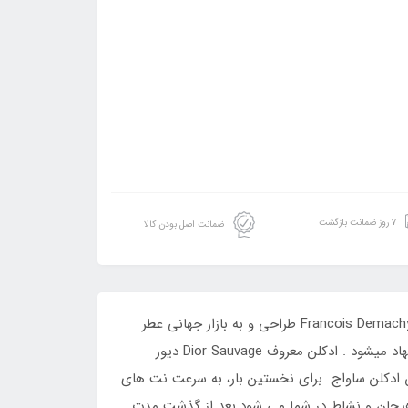
۷ روز ضمانت بازگشت
ضمانت اصل بودن کالا
برند دیور dore در سال 1947 در پاریس شروع به فعالیت کرد.عطر دیور ساواج Dior Sauvage از برند دیور در سال 2015 توسط Francois Demachy طراحی و به بازار جهانی عطر
وادکلن تولید و معرفی شد . عطر ادکلن دیور ساواج با رایحه ی معتدل و تلخ برای تمام فصول سال به خصوص روزهای گرم پیشنهاد میشود . ادکلن معروف Dior Sauvage دیور
ن ادکلن ساواج برای نخستین بار، به سرعت نت های
س هیجان و نشاط در شما می شود.بعد از گذشت مدت