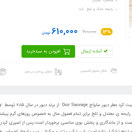
مناسب: آقایان
رایحه: خنک و تلخ , تند
610,000
700,000
13%
تومان
آماده ارسال
افزودن به سبدخرید
امکان تحویل اکسپرس
امکان پرداخت در محل
 است و از ماندگاری و پخش بوی مناسبی برخوردار است.پس از اسپری کرد
لفل و ترنج تشکیل داده است. این ترکیب تند و مرکباتی سبب ایجاد احسا