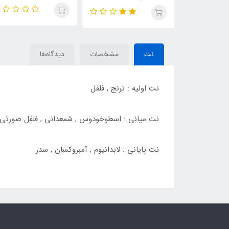
(Salvo)Dior Sauvage Elixir
ساواج ، (saving)Dior
Sauvage
نت
مشخصات
دیدگاه‌ها
نت اولیه : ترنج , فلفل
نت میانی : اسطوخودوس , شمعدانی , فلفل صورتی 
نت پایانی : لابدانیوم , آمبروکسان , سدر