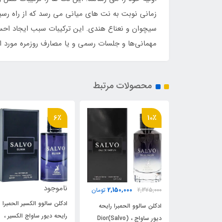
زمانی نوبت به نت های میانی می رسد که از راه رس
سیچوان و نعناع هندی. این ترکیبات سبب ایجاد احسا
مهمانی‌ها و جلسات رسمی و یا مصارف روزمره مورد اس
محصولات مرتبط
13٪
6٪
ناموجود
610,000
2,150,00
تومان
700,000
تومان
ادکلن سالوو الکسیر الحمبرا
الحمبرا رایحه
ادکلن سیوینگ _ ساوینگ
رایحه دیور ساواج الکسیر ،
دیور ساواج ، (Salvo)Dior
روونا 30 میل رایحه دیور