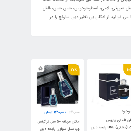
ی، فلفل صورتی، لامی، اسطوخودوس، خس خس، فلفل
توانید از ادکلن بی نظیر دیور ساواج را در
6٪
9٪
17٪
ناموجود
,000
520,000
620,0
تومان
2,090,000
ادکلن میسون مدل ساواج
ادکلن مردانه 50 میل فراگرنس
ادکلن فراگرنس و
الکسیر رایحه دیور ساواج
رد مدل سواوی رایحه دیور
من مشابه دیور