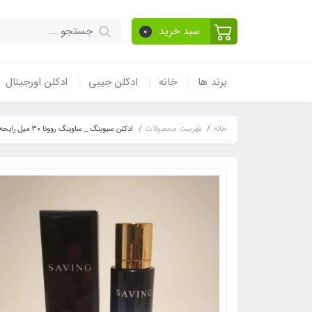
سبد خرید
0
برند ها
خانه
ادکلن جیبی
ادکلن اورجینال
خانه
فهرست محصولات
ادکلن سیوینگ _ ساوینگ روونا 30 میل رایحه دیور ساواج ، (saving)Dior Sauvage