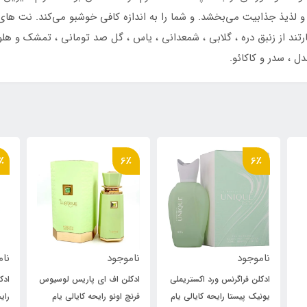
تند از زنبق دره ، گلابی ، شمعدانی ، یاس ، گل صد تومانی ، تمشک و هلو سف
ل ، سدر و کاکائو.
13٪
6٪
ناموجود
ناموجود
نا
لی
ادکلن اف ای پاریس لوسیوس
ادکلن لطافه مدل افکشن لاو
ادک
ام
فرنچ اونو رایحه کایالی یام
رایحه کایالی یام پستشیو
یون