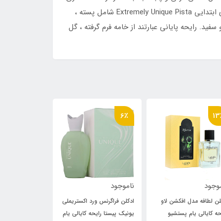
واقعاً خوش طعم که با رایحه‌ ای فراموش‌ نشدنی تند و لذیذ جذابیت می‌بخشد. و شما را به اندازه کافی خوشبو می‌کند. نت های ابتدایی Extremely Unique Pista شامل پسته ،
ید. رایحه پایانی عبارتند از خامه فرم گرفته ، گل
13٪
6٪
6٪
موجود
ناموجود
ناموجود
لن فراگرنس ورد اکستریملی
ادکلن اف ای پاریس لوسیوس
ادکلن لطافه مدل
یک پیستا رایحه کایالی یام
فرنچ اونو رایحه کایالی یام
رایحه کایالی یا