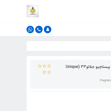
ادکلن فراگرنس ورد اکستریملی یونیک پیستا رایحه کایالی یام پیستاچیو جلاتو33 (Unique
Fragran