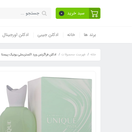
سبد خرید
0
برند ها
خانه
ادکلن جیبی
ادکلن اورجینال
خانه
فهرست محصولات
ادکلن فراگرنس ورد اکستریملی یونیک پیستا رایحه کایالی یام پیستاچیو ج