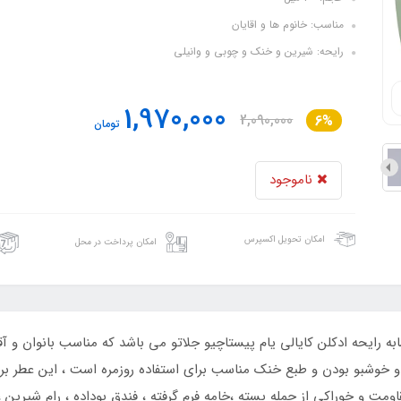
مناسب: خانوم ها و اقایان
رایحه: شیرین و خنک و چوبی و وانیلی
1,970,000
2,090,000
6%
تومان
ناموجود
امکان تحویل اکسپرس
امکان پرداخت در محل
ه رایحه ادکلن کایالی یام پیستاچیو جلاتو می باشد که مناسب بانوان و آ
سبکی و خوشبو بودن و طبع خنک مناسب برای استفاده روزمره است ، این عطر بر
مت و خوراکی از جمله پسته ،خامه فرم گرفته ، فندق بوداده ، رام شیرین 