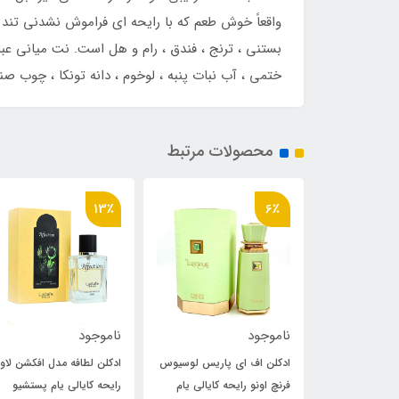
بستنی ، ترنج ، فندق ، رام و هل است. نت میانی عبار
ختمی ، آب نبات پنبه ، لوخوم ، دانه تونکا ، چوب صند
محصولات مرتبط
6٪
13٪
ناموجود
ناموجود
 پاریس لوسیوس
ادکلن لطافه مدل افکشن لاو
ادکلن فراگرنس ورد اکستریم
ه کایالی یام
رایحه کایالی یام پستشیو
یونیک پیستا رایحه کایالی ی