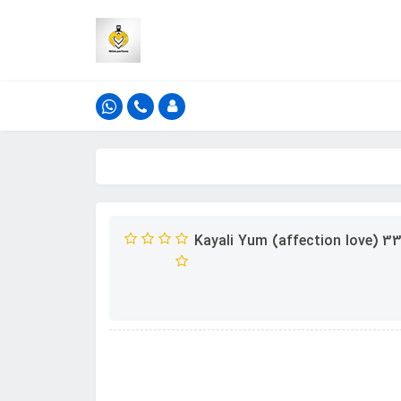
ادکلن لطافه مدل افکشن لاو رایحه کایالی یام پستشیو جلاتو 33 (affection love) Kayali Yum