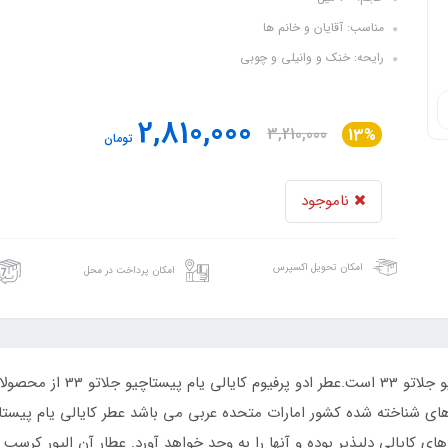
مناسب: آقایان و خانم ها
رایحه: خنک و وانیلی و چوبی
2,810,000
3,210,000
13%
تومان
ناموجود
امکان تحویل اکسپرس
امکان پرداخت در محل
 کایالی دلپذیر بوده و آنها را به وجد خواهد آورد. عطار آن الیور کرسپ 