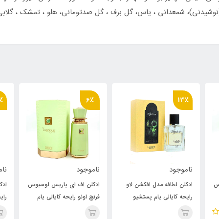
(نوشیدنی)، شمعدانی ، یاس، گل برف ، گل صدتومانی، هلو ، تمشک ، گلابی ،
٪
13٪
6٪
ناموجود
ناموجود
نا
ادکلن اف ای پاریس لوسیوس
ادکلن لطافه مدل افکشن لاو
اد
فرنچ اونو رایحه کایالی یام
رایحه کایالی یام پستشیو
فرن
جلاتو 33 (affection love)
پستشیو جلاتو 33
جلاتو 33 (affection love)