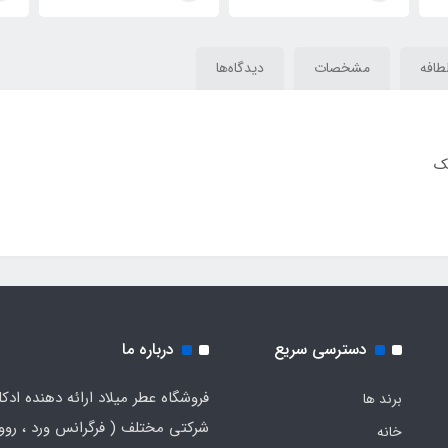
Kayali Yum Pistachio
(Luscious) Kayali Yum
33
Gelato 33
Pistachio Gelato 33
طافه
مشخصات
دیدگاه‌ها
یک
دسترسی سریع
درباره ما
فروشگاه عطر میلاد ارائه دهنده ادک
برند ها
شرکتی مختلف ( فرگرانس ورد ، روون
خانه