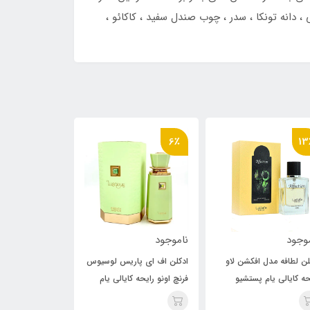
 دانه تونکا ، سدر ، چوب صندل سفید ، کاکائو ،
6٪
13٪
6
موجود
ناموجود
ناموجود
کلن اف ای پاریس لوسیوس
ادکلن لطافه مدل افکشن لاو
ادکلن اف ای پا
چ اونو رایحه کایالی یام
رایحه کایالی یام پستشیو
فرنچ اونو رایحه ک
پستشیو جلاتو 33
جلاتو 33 (affection love)
پستشیو 