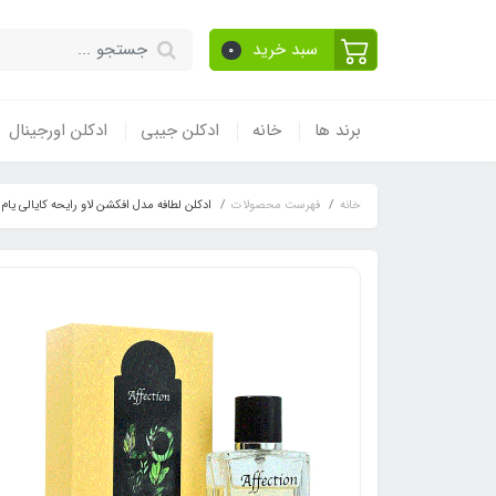
سبد خرید
0
برند ها
خانه
ادکلن جیبی
ادکلن اورجینال
خانه
فهرست محصولات
ادکلن لطافه مدل افکشن لاو رایحه کایالی یام پستشیو جلاتو 33 (Pistachio Gelato 33