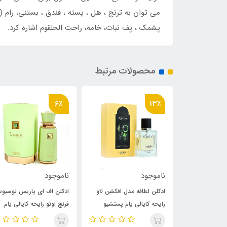
می توان به ترنج ، هل ، پسته ، فندق ، بستنی، رام 
پشمک ، پف نبات، خامه، راحت الحلقوم اشاره کرد.
محصولات مرتبط
13٪
6٪
ناموجود
ناموجود
دل افکشن لاو
ادکلن اف ای پاریس لوسیوس
ادکلن لطافه مدل افکشن لاو
یام پستشیو
فرنچ اونو رایحه کایالی یام
رایحه کایالی یام پستشیو
جلاتو 33 (affection love)
پستشیو جلاتو 33