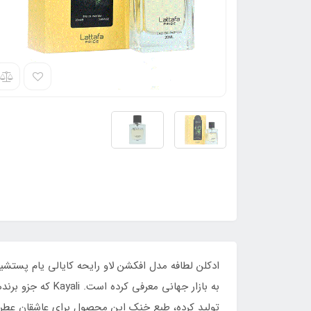
تولید کرده، طبع خنک این محصول برای عاشقان عطرهای