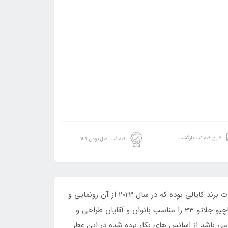
۷ روز ضمانت بازگشت
ضمانت اصل بودن کالا
ادکلن لطافه مدل افکشن لاو رایحه کایالی یام پستشیو جلاتو 33 است.عطر ادو پرفیوم کایالی یام پیستاچیو جلاتو 33 از محصولات برند کایالی بوده که در سال 2023 از آن رونمایی و
به بازار جهانی معرفی کرده است. Kayali که جزو برند‌های شناخته شده کشور امارات متحده عربی می باشد عطر کایالی یام پیستاچیو جلاتو 33 را مناسب بانوان و آقایان طراحی و
می باشد از اسانس های بکار برده شده در این عطر