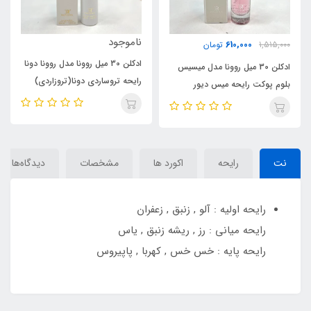
ناموجود
610,000
1,515,000
تومان
ادکلن 30 میل روونا مدل روونا دونا
ادکلن 30 میل روونا مدل میسیس
رایحه تروساردی دونا(تروزاردی)
بلوم پوکت رایحه میس دیور
(Donna) Trussardi Donna
بلومینگ بوکت - صورتی(misis
bloom pocket) Miss Dior
Blooming Bouquet
نت
رایحه
اکورد ها
مشخصات
دیدگاه‌ها
رایحه اولیه : آلو , زنبق , زعفران
رایحه میانی : رز , ریشه زنبق , یاس
رایحه پایه : خس خس , کهربا , پاپیروس