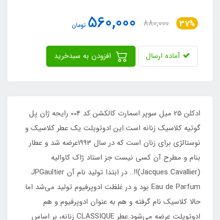
560,000
880,000
37%
تومان
آماده ارسال
افزودن به سبدخرید
ادکلن 25 میل سوپر اسمارت کالکشن کد 004 رایحه ژان پل
گوتیه کلاسیک زنانه است.این ادوتویلت یک عطر کلاسیک و
نوستالژی برای زنان است که در سال 1993عرضه شد و عطار
بنام و مطرح آن کسی نیست جز استاد ژاک کاوالیه
(Jacques Cavallier)!!.. در ابتدا تولید نام آن JPGaultier
Eau de Parfum بود و در غلظت ادوپرفیوم تولید می‌شد اما
حالا کلاسیک نام گرفته و هم به عنوان ادوپرفیوم و هم
ادوتویلت عرضه می‌شود.عطر CLASSIQUE زنانه، بر اساس