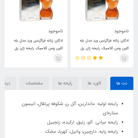
ناموجود
ناموجود
ادکلن زنانه فراگرنس ورد مدل بله
ادکلن زنانه فراگرنس ورد مدل بله
کلین ومن کلاسیک رایحه ژان پل
کلین ومن کلاسیک رایحه ژان پل
گوتیه کلاسیک اسنس (بله سلین
گوتیه کلاسیک اسنس (بله سلین
ومن کلاسیک)(Belle Celine)Jean
ومن کلاسیک)(Belle Celine)Jean
Paul GAULTIER Classique
Paul GAULTIER Classique
Essence de Parfum
Essence de Parfum
نت ها
اکورد ها
رایحه ها
مشخصات
دیدگاه‌
رایحه اولیه: ماندارين، گل رز، شکوفه پرتقال، انيسون
ستاره‌اي
رایحه میانی: آلو، زنبق، ارکيده، زنجبيل
رایحه پایه: دارچين، وانيل، کهربا، مشک