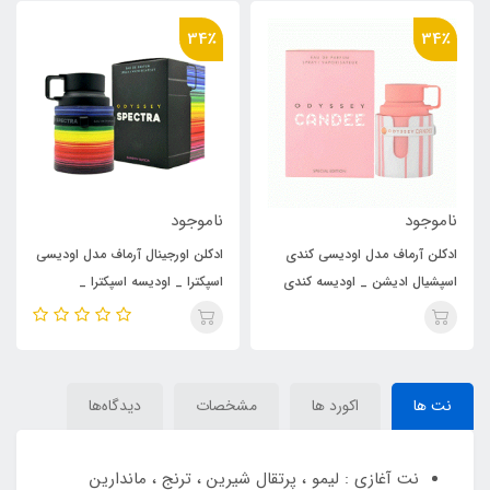
34٪
34٪
ناموجود
ناموجود
ادکلن اورجینال آرماف مدل اودیسی
ادکلن آرماف مدل اودیسی ماندارین
اسپکترا _ اودیسه اسپکترا _
اسکای _ اودیسه ماندارین اسکای
اودیسی اسپکچر رایحه ژان پل
رایحه ژان پل گوتیه اسکندال مردانه
گوتیه اولترا میل (odyssey
_ اسکندل مردانه (Odyssey
Mandarin Sky) Jean Paul
spectra) Jean Paul Gaultier
Gaultier Scandal Pour Homme
Ultra Male
نت ها
اکورد ها
مشخصات
دیدگاه‌ها
نت آغازی : لیمو ، پرتقال شیرین ، ترنج ، ماندارین