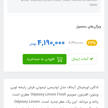
armaf Odyssey Limoni Fresh_ Louis Vuitton Afternoon
Swim
ویژگی‌های محصول
4,190,000
6,310,000
34%
تومان
آماده ارسال
افزودن به سبدخرید
ادکلن اورجینال آرماف مدل اودیسی لیمونی فرش رایحه لویی
ویتون افترنون سوییم Odyssey Limoni Fresh عطری است
زنانه و مردانه. این یک عطر جدید است. Odyssey Limoni