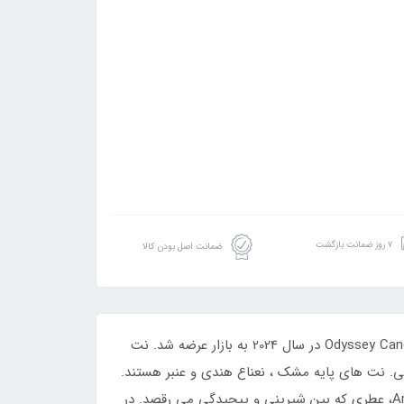
۷ روز ضمانت بازگشت
ضمانت اصل بودن کالا
ادکلن اورجینال آرماف مدل اودیسی کندی اسپشیال ادیشن Odyssey Candee عطری است زنانه. این یک عطر جدید است. Odyssey Candee در سال 2024 به بازار عرضه شد. نت
عتی. نت های پایه مشک ، نعناع هندی و عنبر هستند.
رایحه ای که برای زنی که می داند چگونه اثری ماندگار به جا بگذارد ساخته شده است.Armaf Odyssey Candee Special Edition، عطری که بین شیرینی و پیچیدگی می رقصد. در