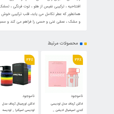
افتتاحیه ، ترکیبی نفیس از هلو ، توت فرنگی ، تمش
همانطور که عطر تکامل می یابد، قلب ترکیبی خوش طع
و مشک ، عمقی غنی و حسی را فراهم می کند و مسیر
محصولات مرتبط
34٪
34٪
ناموجود
ناموجود
ماف مدل اودیسی
ادکلن اورجینال آرماف مدل
ادکلن آرماف مدل اود
پشیال ادیشن _
اودیسی اسپکترا _ اودیسه
ماندارین اسکای _ اود