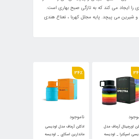
 را ایجاد می کند که به تازگی صبح بهاری است.
و شیرین می پیچد. پایه مجلل کهربا ، نعناع هندی
34٪
34٪
34٪
ناموجود
ناموجود
ناموجود
ادکلن آرماف مدل اودیسی
ادکلن آرماف مدل اودیسی
ادکلن اورجی
ماندارین اسکای _ اودیسه
کندی اسپشیال ادیشن _
اودیسی اسپک