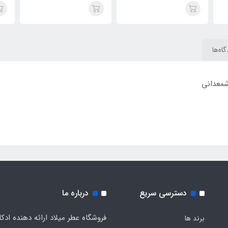
ژان پل
اودیسه کندی Armaf
اسپکترا _ اودیسی اسپکچر
Odyssey Candee Special
رایحه ژان پل گوتیه اولترا میل
(Odyssey
Edition
(odyssey spectra) Jean
Paul Gaultier Ultra Male
Mandarin Sky)
اه‌ها
Ga
شمعدانی
دسترسی سریع
درباره ما
فروشگاه عطر میلاد ارائه دهنده ادک
برند ها