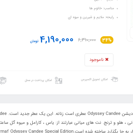
مناسب: خانوم ها
رایحه: ملایم و شیرین و میوه ای
4,190,000
6,310,000
34%
تومان
ناموجود
امکان تحویل اکسپرس
امکان پرداخت در محل
نی ، هلو و ترنج. نت های میانی عبارتند از: یاس ، کارامل و میوه گل سا