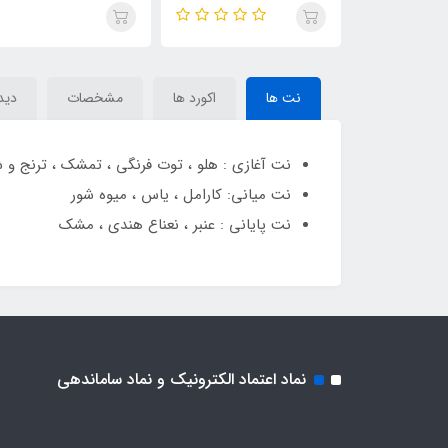
اودیسه کندی Armaf
اسپکترا _ اودیسی اسپکچر
ماندارین اسکای رایحه 
Odyssey Candee 
رایحه ژان پل گوتیه اولترا میل
گوتیه اسکندال مردانه _
(odyssey spectra) Jean
اسکندل مردانه 
 Jean Paul
Paul Gaultier Ultra Male
نت ها
اکورد ها
مشخصات
دیدگ
ultier Scandal Pour
Homme
نت آغازی : هلو ، توت فرنگی ، تمشک ، ترنج و 
نت میانی: کارامل ، یاس ، میوه شور
نت پایانی : عنبر ، نعناع هندی ، مشک
نماد اعتماد الکترونیک و نماد ساماندهی