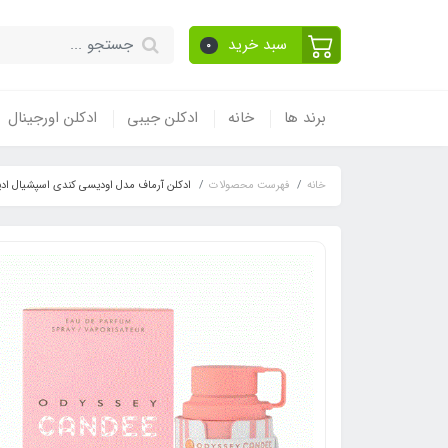
سبد خرید
0
برند ها
خانه
ادکلن جیبی
ادکلن اورجینال
خانه
فهرست محصولات
ادکلن آرماف مدل اودیسی کندی اسپشیال ادیشن _ اودیسه کندی Edition