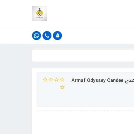
ادکلن آرماف مدل اودیسی کندی اسپشیال ادیشن _ اودیسه کندی Armaf Odyssey Candee