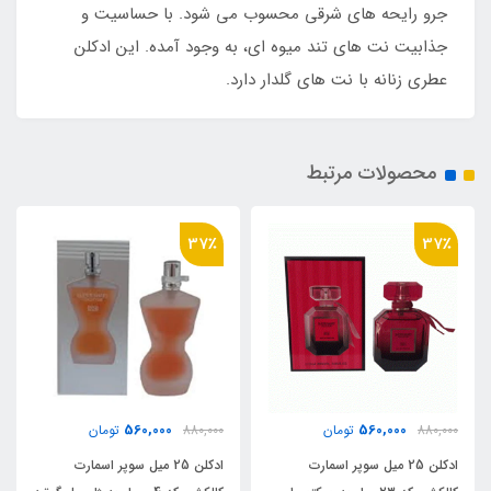
جرو رایحه های شرقی محسوب می شود. با حساسیت و
جذابیت نت های تند میوه ای، به وجود آمده. این ادکلن
عطری زنانه با نت های گلدار دارد.
محصولات مرتبط
60٪
37٪
610,000
560,000
880,000
تومان
1,515,000
تومان
ادکلن 25 میل سوپر اسمارت
ادکلن 30 میل روونا مدل میسی