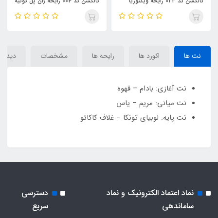
یکتوریا
کالکشن کد 004 رایحه ژان پل گوتیه
بلوم پوکت رایحه میس دیور
ل پشن Victoria’s
کلاسیک زنانه Jean Paul Gaultier
بلومینگ بوکت - صورتی(sis
bloom pocket) Miss Dior
Classique
Se
Blooming Bouquet
نت ها
اکورد ها
رایحه ها
مشخصات
دیدگاه‌
نت آغازی: بادام – قهوه
نت میانی: مریم – یاس
نت پایه: لوبیای تونکا – غلاف کاکائو
نماد اعتماد الکترونیک و نماد
دسترسی
ساماندهی
سریع