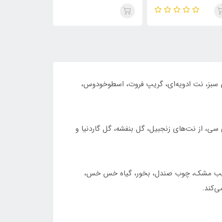
کارولینا هررا 212 مردانه ( No.
رایحه 212 سک.سی زنانه
رایحه 212
Carolina Herrera 212 sexy
2 Men )Carolina Herrera
a 212 sexy Men
women(deux cent
212 
women)
 سبز، نت ادویه‌ای، گریپ فروت، اسطوخودوس،
ن، نت‌های میانی جایگزین نت‌های آغازی خواهند شد. این بخش از رایحه ادوتویلت مردانه 212 ان وای سی، از نت‌های زنجبیل، گل بنفشه، گل گاردنیا و
ترکیب مشک، چوب صندل، بخور، گیاه خس خس،
‌کند.