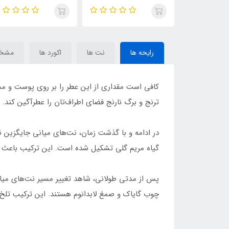
212 سک.سی مردانه(
هررا 212 سک.سی ( Smart
men)212 Men
Collection 240) Carolina
deux cent men) Carolina
Herrera 212 s–y
Herrera 
رایحه ها
نت ها
اکورد ها
مشخ
کافی است مقداری از این عطر را بر روی پوست و م
ترنج و برگ نارنج فضای اطراف‌تان را عطرآگین کند. 
گیاه مریم گلی تشکیل ‌شده‌ است. این ترکیب باعث 
پس از مدتی طولانی، شاهد تغییر مسیر نت‌های می
چوب گایاک و صمغ لابدانوم هستند. این ترکیب تلخ 