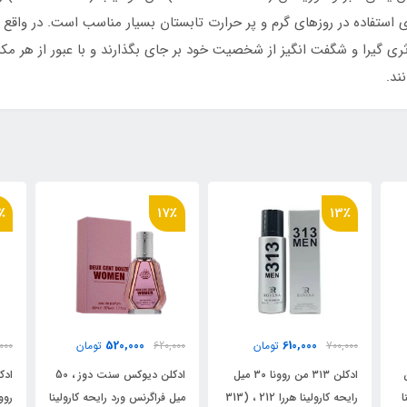
ای استفاده در روزهای گرم و پر حرارت تابستان بسیار مناسب است. در واقع
 گیرا و شگفت انگیز از شخصیت خود بر جای بگذارند و با عبور از هر مکانی
ند.
٪
13٪
17٪
610,000
520,000
620,000
تومان
700,000
تومان
000
ل
ادکلن دیوکس سنت دوز ، 50
ادکلن زنانه مدل ۳۱۳ سکستی
هررا 212 ، (313
میل فراگرنس ورد رایحه کارولینا
روونا 30 میل Rovena 313
_ ن