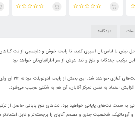
هررا 212 سکسی Deux Cent
sexty Woman رایحه سی اچ
Douze
کارولینا هررا 212 سکسی
Men
صات
دیدگاه‌ها
حل نبض یا لباس‌تان اسپری کنید، تا رایحه خوش و دلچسبی از نت گیاهان
این ترکیب چندگانه و تلخ و تند هوش از سر اطرافیان‌تان خواهد برد.
در ادامه و با گذشت زما
افزایش اعتماد به نفس تمرکز آقایان، آن هم به شکلی عجیب می‌شود.
انی به سمت نت‌های پایانی خواهید بود. نت‌های تلخ پایانی حاصل از 
و آروماتیک، شخصیت جدی و مصمم آقایان را برجسته‌تر و قابل اعتمادتر می