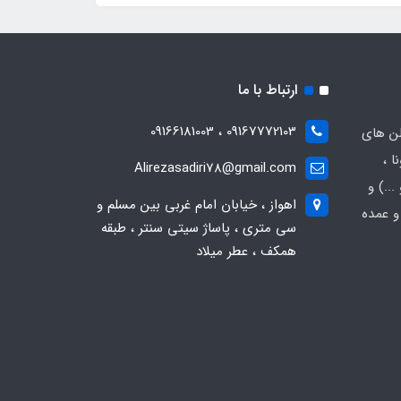
ارتباط با ما
09167772103 ، 09166181003
لن های
ا ،
Alirezasadiri78@gmail.com
..) و
اهواز ، خیابان امام غربی بین مسلم و
و عمده
سی متری ، پاساژ سیتی سنتر ، طبقه
همکف ، عطر میلاد