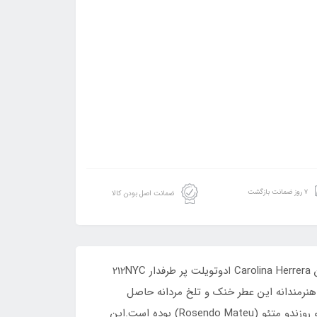
۷ روز ضمانت بازگشت
ضمانت اصل بودن کالا
ادکلن الحمبرا مدل نامبر 2 من _ نو دو من _ شماره 2 من رایحه سی اچ کارولینا هررا 212 مردانه است.برند آمریکایی عطر و ادکلن Carolina Herrera ادوتویلت پر طرفدار 212NYC
اهکار و هنرمندانه این عطر خنک و تلخ مردانه حاصل
همکاری سه عطرسازی شگفت انگیز دنیای عطر و ادکلن یعنی آلبرتو موریلاس (Alberto Morillas)، آن گوتلیب (Ann Gottlieb) و روزندو متئو (Rosendo Mateu) بوده است.این