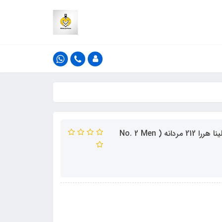
ادکلن الحمبرا مدل نامبر 2 من _ نو دو من رایحه سی اچ کارولینا هررا 212 مردانه ( No. 2 Men