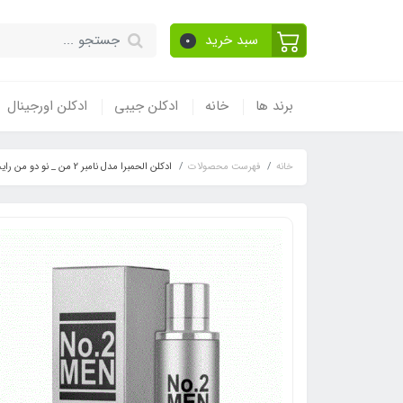
سبد خرید
0
برند ها
خانه
ادکلن جیبی
ادکلن اورجینال
خانه
فهرست محصولات
ادکلن الحمبرا مدل نامبر 2 من _ نو دو من رایحه سی اچ کارولینا هررا 212 مردانه ( No. 2 Men )Carolina Herrera 212 Men