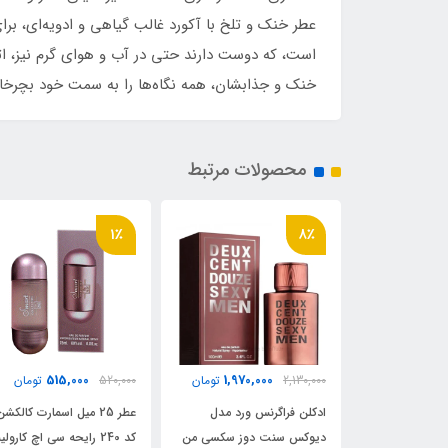
عطر خنک و تلخ با آکورد غالب گیاهی و ادویه‌ای، بر
است، که دوست دارند حتی در آب و هوای گرم نیز، اثری
خنک و جذابشان، همه نگاه‌ها را به سمت خود بچرخان
محصولات مرتبط
13٪
1٪
610,000
515,000
1,970,
تومان
520,000
تومان
700,000
تومان
 ورد مدل
عطر 25 میل اسمارت کالکشن
ادکلن ۳۱۳ من روونا 30 می
دوز سکسی من
کد 240 رایحه سی اچ کارولینا
رایحه کارولینا 