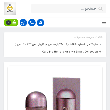
0
خانه
فهرست محصولات
عطر 25 میل اسمارت کالکشن کد 240 رایحه سی اچ کارولینا هررا 212 سک.سی (
Smart Collection 240) Carolina Herrera 212 s–y