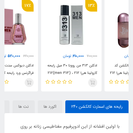
17٪
13٪
520,000
610,000
700,000
تومان
620,000
تومان
ادکلن ۳۱۳ من روونا 30 میل رایحه
ادکلن دیوکس سنت دوز ، 50 میل
کارولینا هررا 212 ، (313 men)212
فراگرنس ورد رایحه کارولینا هررا 212
Men
سکسی Deux Cent Douze
رایحه های اسمارت کالکشن 240
اکورد ها
نت ها
مش
با اولین افشانه از این ادوپرفیوم مغناطیسی زنانه بر روی