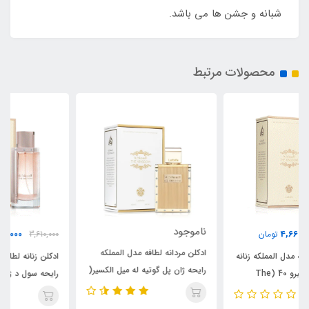
شبانه و جشن ها می باشد.
محصولات مرتبط
ناموجود
4,660,000
3,610,000
تومان
ادکلن مردانه لطافه مدل المملکه
ادکلن زنانه لطافه مدل المملکه زنانه
رایحه ژان پل گوتیه له میل الکسیر(
رایحه سول د ژانیرو 40 (The
The Kingdom) Jean Paul
Kingdom) Sol de janeiro 40
Gaultier Le Male Elixir