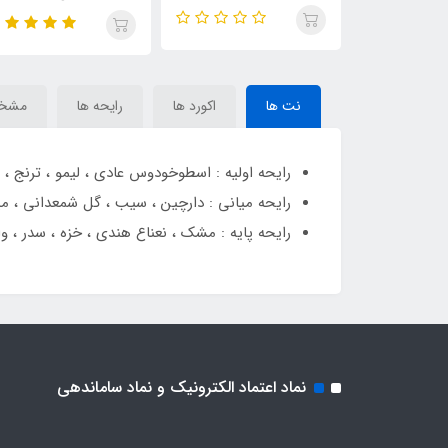
Opulent Cla
Emir) Shaik Opulent
sheikh arabia 77)Shaik
Classic No 77
Classic 77
نت ها
اکورد ها
رایحه ها
مشخ
رایحه اولیه : اسطوخودوس عادی ، لیمو ، ترنج ، 
رایحه میانی : دارچین ، سیب ، گل شمعدانی ، 
رایحه پایه : مشک ، نعناع هندی ، خزه ، سدر ، وا
نماد اعتماد الکترونیک و نماد ساماندهی