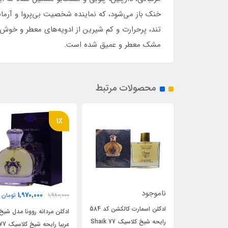
خنک باز می‌شود، که نماینده شخصیت بی‌پروا و آرمان
تند، پرحرارت و کم شیرین از ادویه‌های معطر و خوش‌بو
مشک معطر و عمیق شده است.
محصولات مرتبط
4٪
1٪
2,440,000
1,970,000
1,980,000
تومان
2,540,000
توم
ادکلن اسمارت کالکشن کد 584
ادکلن مردانه روونا مدل شیخ
ادکلن فراگرنس ورد مدل الا
رایحه شیخ کلاسیک 77 Shaik
عربیا رایحه شیخ کلاسیک 77 (
رایح