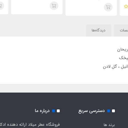
Opulent Classic No 77
(sheikh arabia) Shaik
Opulent Classic No 77
7
صات
دیدگاه‌ها
ریحان
میخک
نیل ، گل لادن
دسترسی سریع
درباره ما
فروشگاه عطر میلاد ارائه دهنده ادک
برند ها