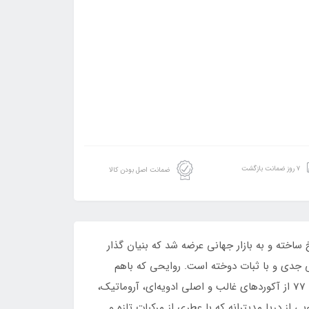
۷ روز ضمانت بازگشت
ضمانت اصل بودن کالا
یخ 77 در سال 2007 توسط کمپانی عربی بحرینی شیخ ساخته و به بازار جهانی عرضه شد که بنیان گذار
خ‌اش نگاه خود را بر مردانی جدی و با ثبات دوخته است. روایحی که باهم
سبکی از زندگی سلطنتی و سخاوتمندانه پادشاهان و شاهزادگان جهان عرب را نشان می‌دهد. شیخ اپیولنت شیخ کلاسیک شماره 77 از آکوردهای غالب و اصلی ادویه‌‌ای، آروماتیک،
از دریا مدیترانه که با عطری از مرکبات تازه و