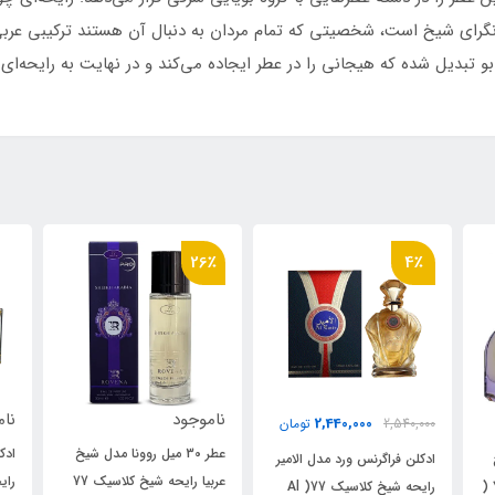
گرای شیخ است، شخصیتی که تمام مردان به دنبال آن هستند ترکیبی عربی، 
 تبدیل شده که هیجانی را در عطر ایجاده می‌کند و در نهایت به رایحه‌ای چ
26٪
ناموجود
ناموجود
ان
0
عطر 30 میل روونا مدل شیخ
ادکلن اسمارت کالکشن کد 584
میر
ا
عربیا رایحه شیخ کلاسیک 77
رایحه شیخ کلاسیک 77 Shaik
ه شیخ کلاسیک 77( Al