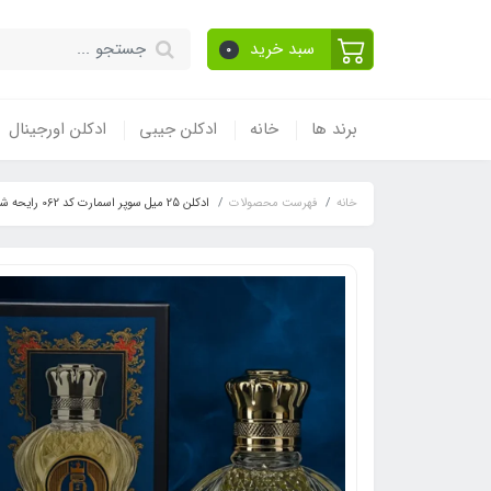
سبد خرید
0
برند ها
خانه
ادکلن جیبی
ادکلن اورجینال
خانه
فهرست محصولات
ادکلن 25 میل سوپر اسمارت کد 062 رایحه شیخ کلاسیک 77 Shaik Opulent Classic No 77