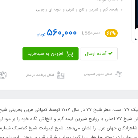
مناسب: مردانه
رایحه: گرم و شیرین و تلخ و شرقی و ادویه ای و چوبی
560,000
1,550,000
64%
تومان
آماده ارسال
افزودن به سبدخرید
امکان تحویل اکسپرس
امکان پرداخت در محل
ادکلن 25 میل سوپر اسمارت کد 062 رایحه شیخ کلاسیک 77 است. عطر ش
این برند لوکس و تجملی محمد الاسفور می‌باشد. ادکلن شیخ 77 اصلی با روایح شیرین نیمه گرم و تل
طر را در دسته عطرهایی با گروه بویایی شرقی قرار می‌دهد. رایحه‌ای چوبی 