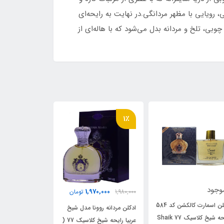
رویایی با مظهر مردانگی.در نهایت به رایحه‌ای
وبی، تلخ و مردانه بدل می‌شود که با هاله‌ای از
26٪
4٪
1٪
ناموجود
2,440,000
1,970,000
1,980,00
تومان
2,540,000
تومان
عطر 30 می
دکلن مردانه روونا مدل شیخ
ادکلن فراگرنس ورد مدل الامیر
عربیا رایحه شیخ کلاسیک 77 (
رایحه شیخ کلاسیک 77( Al