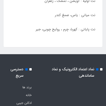
نت اولیه : آویشن ، تمشک ، زعفران
نت میانی : یاس، صمغ کندر
نت پایانی : کهربا، چرم ، روایح چوبی، جیر
نماد اعتماد الکترونیک و نماد
دسترسی
ساماندهی
سریع
برند ها
خانه
ادکلن جیبی