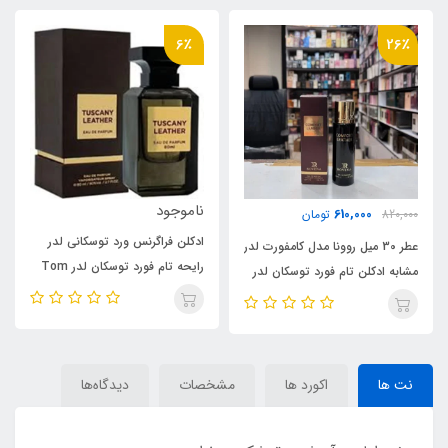
6٪
26٪
ناموجود
610,000
820,000
تومان
ادکلن فراگرنس ورد توسکانی لدر
عطر 30 میل روونا مدل کامفورت لدر
رایحه تام فورد توسکان لدر Tom
مشابه ادکلن تام فورد توسکان لدر
Ford Tuscany (Tuscan)
( Comfort Leather ) Tom
Leather
Ford Tuscan Leather
نت ها
اکورد ها
مشخصات
دیدگاه‌ها