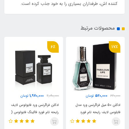
کننده اش، طرفداران بسیاری را به خود جذب کرده است.
محصولات مرتبط
3٪
6٪
530,000
1,970,000
5
تومان
2,090,000
تومان
3,625,000
میل فراگرنس ورد مدل
ادکلن فراگرنس ورد فابولوس لایف
ادکلن الحمبرا مدل ف
حه تام فورد
رایحه تام فورد فاکینگ فابولوس (
رایحه تام فورد فاکی
فاکینگ فابولوس(Fabulous)Tom
Fabulous Life )Tom Ford
ord
Fucking Fabulous
Fuking Fabulous
Ford Fu