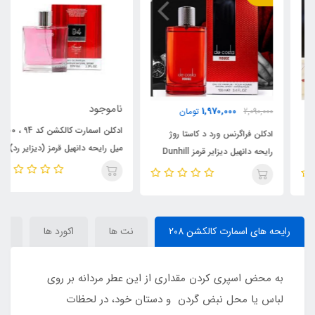
ناموجود
1,970,000
2,090,000
تومان
ادکلن اسمارت کالکشن کد 94 ، 100
ادکلن فراگرنس ورد د کاستا روژ
میل رایحه دانهیل قرمز (دیزایر رد)
رایحه دانهیل دیزایر قرمز Dunhill
Dunhill Desire
Red
رایحه های اسمارت کالکشن 208
نت ها
اکورد ها
مش
به محض اسپری کردن مقداری از این عطر مردانه بر روی
لباس یا محل نبض گردن و دستان خود، در لحظات