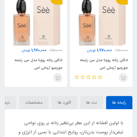
1,970,000
1,970,000
1,980,000
تومان
1,980,000
تومان
ادکلن زنانه روونا مدل سی رایحه
ادکلن زنانه روونا مدل سی رایحه
جورجیو آرمانی اس
جورجیو آرمانی اس
آی(see)Giorgio Armani Si
آی(see)Giorgio Armani Si
رایحه ها
نت ها
اکورد ها
مشخصات
دیدگاه‌
با اولین افشانه از این عطر بی‌نظیر زنانه بر روی نواحی
نبض‌دار پوست بدن‌تان، روایح ابتدایی با بمبی از انرژی و