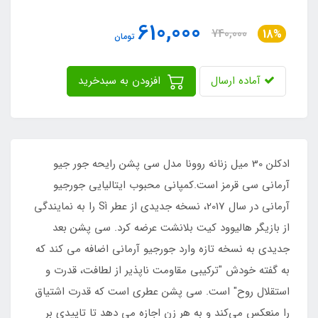
610,000
740,000
18%
تومان
آماده ارسال
افزودن به سبدخرید
ادکلن 30 میل زنانه روونا مدل سی پشن رایحه جور جیو
آرمانی سی قرمز است.کمپانی محبوب ایتالیایی جورجیو
آرمانی در سال 2017، نسخه جدیدی از عطر Sì را به نمایندگی
از بازیگر هالیوود کیت بلانشت عرضه کرد. سی پشن بعد
جدیدی به نسخه تازه وارد جورجیو آرمانی اضافه می کند که
به گفته خودش "ترکیبی مقاومت ناپذیر از لطافت، قدرت و
استقلال روح" است. سی پشن عطری است که قدرت اشتیاق
را منعکس می‌کند و به هر زن اجازه می دهد تا تاییدی بر