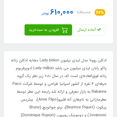
610,000
1,110,000
46%
تومان
آماده ارسال
افزودن به سبدخرید
ادکلن روونا مدل لیدی بیلیون Lady belion مشابه ادکلن زنانه
پاکو رابان لیدی میلیون می باشد.Lady million ادوپرفریوم
زنانه فوق‌العاده‌ای است که، در سال 2010 زیر نظر یک گروه
حرفه‌ای 4 نفره از کشور اسپانیا طراحی و توسط شرکت Paco
Rabanne به بازار معرفی و ارائه شد.رایحه این عطر توسط
عطرسازانی به نام‌های آنه فلیپو(Anne Flipo)، بیتریس
پیکوت (Beatrice Piquet)، برنو جوانویچ (Bruno
Jovanovic) و دومونبک روپیون (Dominique Ropion)