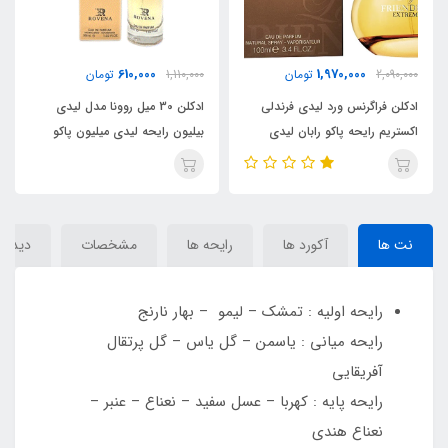
ناموجود
610,000
ومان
1,110,000
تومان
ادکلن روونا مدل لیدی بیل
دی فرندلی
ادکلن 30 میل روونا مدل لیدی
بان لیدی
بیلیون رایحه لیدی میلیون پاکو
) Paco Rabanne Lady
Lady Friendly
رابان ( Lady belion) Paco
Million
Rabanne Lady Million
نت ها
آکورد ها
رایحه ها
مشخصات
دیدگاه
رايحه اوليه : تمشک – ليمو – بهار نارنج
رايحه ميانی : ياسمن – گل ياس – گل پرتقال
آفريقايی
رايحه پايه : کهربا – عسل سفيد – نعناع – عنبر –
نعناع هندی