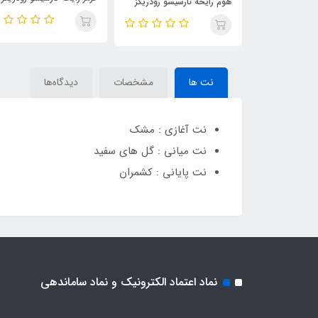
سیسو رودریگز
پرایو ماسک رایحه نارسیسو
قرمز ، Rodriguez
رفیوم اینتنس (
رودریگز پیور ماسک ابسولو
Rouge(Redriguez Rouge)
Red
زنانه ، Narciso rodriguez
Pure Musc(Prive Musc)
Homme)N
Rodri
نت ها
مشخصات
دیدگاه‌ها
نت آغازی : مشک
نت میانی : گل های سفید
نت پایانی : کشمران
نماد اعتماد الکترونیک و نماد ساماندهی