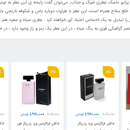
پرایو ماسک عطری شیک و جذاب. می‌توان گفت رایحه ی این عطر به نوعی 
ت خلع سلاح همراه است، این عطر با طراوت دوباره یاس و شکوفه نارنجی با
 را تبدیل به یک احساس اعتیاد آور خواهند کرد . بطری سیاه و سفید هنر و
 گرافیکی قوی به رنگ سیاه ، در این عطر یک رمز و راز وجود دارد ، در 
٪
10٪
6٪
2,150,000
1,970,000
2,090,000
تومان
2,375,000
تومان
000
ادکلن فراگرنس ورد ردریگز فور
ادکلن الحمبرا ناریسا پیچ
ادک