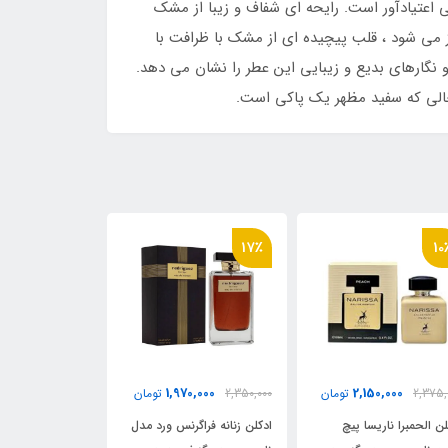
اعتیادآور است. رایحه ای شفاف و زیبا از مشک
ز می شود ، قلب پیچیده ای از مشک با ظرافت با
 نگارهای بدیع و زیبایی این عطر را نشان می دهد.
حالی که سفید مظهر یک پاکی است.
6٪
8٪
17
70,000
2,150,000
1,970,000
2,350,
تومان
2,326,000
تومان
2,090,000
لن زنانه فراگرنس ورد مدل
ادکلن زنانه الحمبرا مدل ناریسا
ادکلن فراگرنس ور