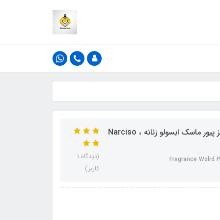
ادکلن فراگرنس ورد ردریگز پرایو ماسک رایحه نارسیسو رودریگز پیور ماسک ابسولو زنانه ، Narciso
(دیدگاه 1
Fragrance Wolrd P
کاربر)