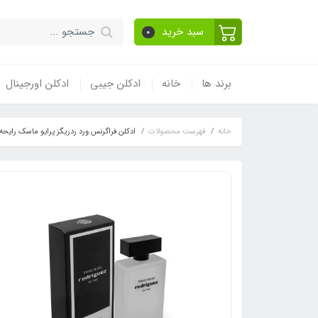
سبد خرید
0
برند ها
خانه
ادکلن جیبی
ادکلن اورجینال
خانه
فهرست محصولات
ادکلن فراگرنس ورد ردریگز پرایو ماسک رایحه نارسیسو رودریگز پیور