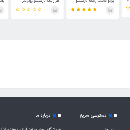
هر رایحه نارسیسو رودریگز
رایحه نارسیسو رودریگز پودر
نار
صورتی ، Rodriguez for Her
(Peach)Narciso Poudree
این
فور
Her
tée
دسترسی سریع
درباره ما
فروشگاه عطر میلاد ارائه دهنده ادک
برند ها