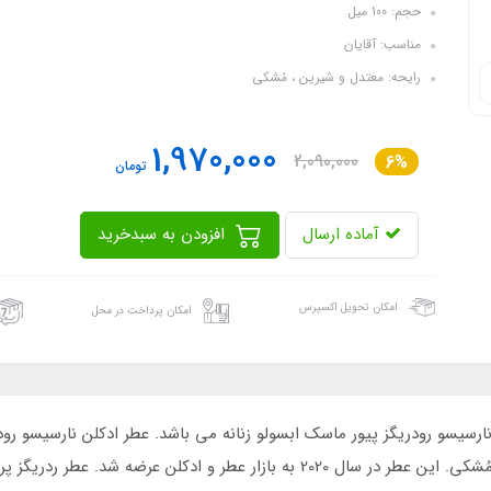
حجم: 100 میل
مناسب: آقایان
رایحه: معتدل و شیرین ، مُشکی
1,970,000
2,090,000
6%
تومان
آماده ارسال
افزودن به سبدخرید
امکان تحویل اکسپرس
امکان پرداخت در محل
Pure Musc Absolu For Her عطری است معتدل و مُشکی. این عطر در سال 2020 به باز