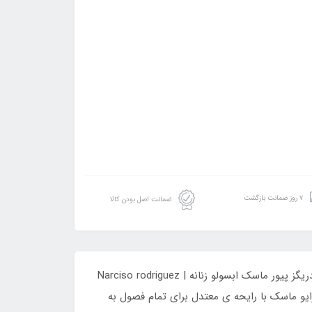
۷ روز ضمانت بازگشت
ضمانت اصل بودن کالا
ادکلن ردریگز پرایو ماسک فراگرنس ورد مشابه ادکلن نارسیسو رودریگز پیور ماسک ابسولو زنانه می باشد. عطر ادکلن نارسیسو رودریگز پیور ماسک ابسولو زنانه | Narciso rodriguez
ار عطر و ادکلن عرضه شد. عطر ردریگز پرایو ماسک با رایحه ی معتدل برای تمام فصول به