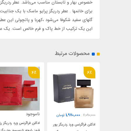
خصوص بهار و تابستان مناسب می‌باشد. عطر ردریگز 
برای خانمها . عطر ردریگز پرایو ماسک با یک جذابی
گلهای سفید شکوفا می‌شود ،کهربا و پاتچولی این عطر
این یک ترکیب از خط پاک و فرم خالص است. یک عنصر
محصولات مرتبط
6٪
6٪
ناموجود
1,970,000
1,970,
تومان
2,090,000
تومان
ادکلن فراگرنس ورد ردریگز رژ
ورد ردریگز پور
ادکلن فراگرنس ورد ردریگز
قرمز رایحه نارسیسو رودریگز رژ