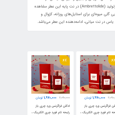
ابتدایی است. رایحه گل جاسمین سامباک در نت میانی این عطر حضور دارد، و رایحه مشک، فلفل قرمز (توت‌فرنگی سیاه) و آمبرتولید (Ambrettolide) در نت پایه این عطر مشاهده
ی گلی میوه‌ای برای استایل‌های روزانه، کژوال و
6٪
6٪
6
70,000
1,970,000
1,970,000
2,090,
تومان
2,090,000
تومان
2,090,000
لن فراگرنس ورد چری باز
ادکلن فراگرنس ورد چری باز
ادکلن فراگرنس ور
حه تام فورد چری الکتریک ،
رایحه تام فورد چری الکتریک ،
رایحه تام فورد چ