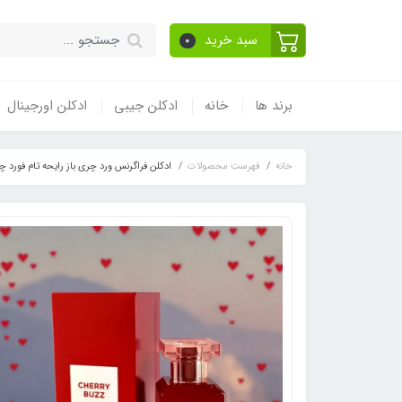
سبد خرید
0
برند ها
خانه
ادکلن جیبی
ادکلن اورجینال
خانه
فهرست محصولات
ادکلن فراگرنس ورد چری باز رایحه تام فورد چری الکتریک ، ric(Cherry Buz