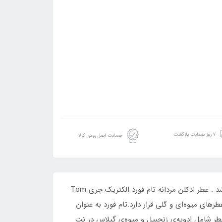
۷ روز ضمانت بازگشت
ضمانت اصل بودن کالا
ادکلن چری باز فرگرانس ورد Cherry Buzz Fragrance World مشابه الکتریک چری تام فورد Electric Cherry Tom Ford می باشد . عطر ادکلن مردانه تام فورد الکتریک چری Tom
ر دسته عطرهای میوه‌ای و گلی قرار دارد.تام فورد به عنوان
ریک چری او دو پرفیوم جزء مجموعه Private Blend می‌باشد.رایحه این عطر شامل ادویه‌ی زنجبیل و میوه‌ی گیلاس در نت