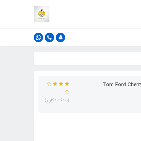
لن فراگرنس ورد چری باز رایحه تام فورد چری الکتریک ، Tom Ford Cherry
(دیدگاه 1 کاربر)