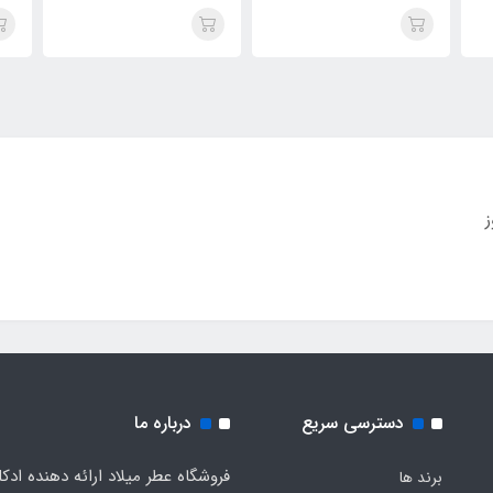
Harmon
آرمانی کد پروفومو (Harmony
آرمانی کد پروفومو (Harmony
Code Intense)Armani
Code Intense)Armani
umo
Code Profumo
Code Profumo
ز
دسترسی سریع
درباره ما
فروشگاه عطر میلاد ارائه دهنده ادک
برند ها