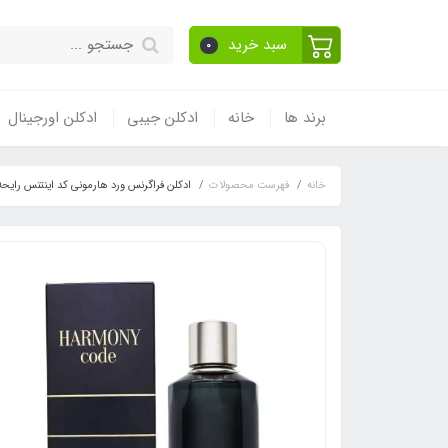
سبد خرید
0
برند ها
خانه
ادکلن جیبی
ادکلن اورجینال
خانه
فهرست محصولات
ادکلن فراگرنس ورد هارمونی کد اینتنس رایحه جورجیو آرمانی کد پروفوم