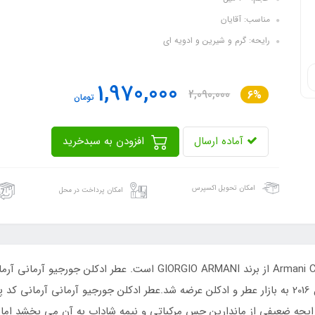
مناسب: آقایان
رایحه: گرم و شیرین و ادویه ای
1,970,000
2,090,000
6%
تومان
آماده ارسال
افزودن به سبدخرید
امکان تحویل اکسپرس
امکان پرداخت در محل
رایحه ضعیفی از ماندارین حس مرکباتی و نیمه شاداب به آن می بخشد اما در