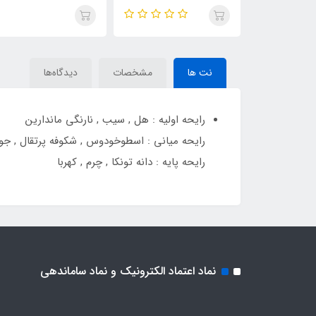
آرمانی کد پروفومو (Harmony
آرمانی کد پروفومو (Harmony
آرمانی کد پروفومو (y
Code Intense)Armani
Code Intense)Armani
Code Intense)Armani
Code Profumo
Code Profumo
Co
نت ها
مشخصات
دیدگاه‌ها
رایحه اولیه : هل , سیب , نارنگی ماندارین
رایحه میانی : اسطوخودوس , شکوفه پرتقال , جو
رایحه پایه : دانه تونکا , چرم , کهربا
نماد اعتماد الکترونیک و نماد ساماندهی