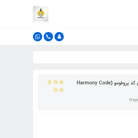
ادکلن فراگرنس ورد هارمونی کد اینتنس رایحه جورجیو آرمانی کد پروفومو (Harmony Code
Frag