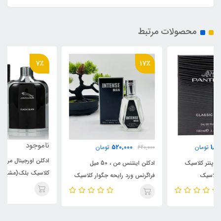
محصولات مرتبط
7٪
17٪
ناموجود
520,000
620,000
تومان
ادکلن اورجینال مردانه جگوار
ادکلن اینتنس من ، 50 میل
کلاسیک بلک(مشکی) Jaguar
فراگرنس ورد رایحه جگوار کلاسیک
Classic Black
مشکی (Intense Man)Jaguar
Black