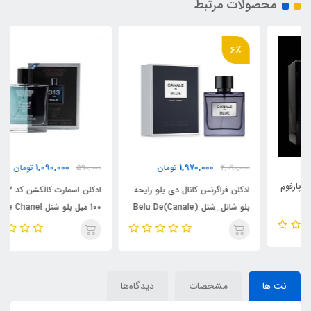
محصولات مرتبط
6٪
1,090,000
1,970,000
2,090,000
تومان
590,000
تومان
ادکلن فراگرنس کانال دی بلو رایحه
ادکلن اسمارت کالکشن کد 313 ،
بلو شانل_شنل (Canale)Belu De
100 میل بلو شنل Bleu de Chanel
Chanel
نت ها
مشخصات
دیدگاه‌ها