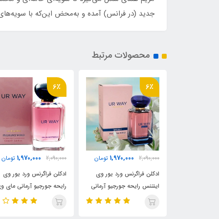
جدید (در فرانس) آمده و به‌محض این‌که با سویه‌های 
محصولات مرتبط
10٪
6٪
2,150,000
1,970,000
1,970,
تومان
2,090,000
تومان
2,375,000
توما
س ورد یور وی
ادکلن فراگرنس ورد یور وی
ادکلن الحمبرا مدل لا وی
جورجیو آرمانی
رایحه جورجیو آرمانی مای وی
رایحه جورجیو آرمانی مای
مای وی اینتنس My Way
(UR WAY)Giorgio Armani
وی(Ggiorgio Armani my
way)
My Way