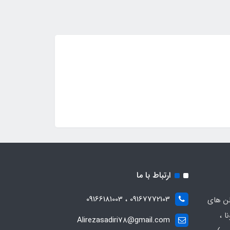
ارتباط با ما
09167772103 ، 09166181003
لن های
ا ،
Alirezasadiri78@gmail.com