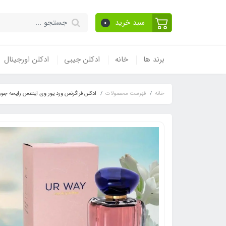
سبد خرید
0
برند ها
خانه
ادکلن جیبی
ادکلن اورجینال
خانه
فهرست محصولات
ادکلن فراگرنس ورد یور وی اینتنس رایحه جورجیو آرما