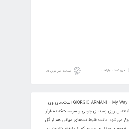
۷ روز ضمانت بازگشت
ضمانت اصل بودن کالا
عطر فراگرنس ورد یو ار وی اینتنس Fragrance World UR WAY Intense مشابه عطر جیورجیو آرمانی مای وی اینتنس GIORGIO ARMANI – My Way Intense است.مای وی
ینتنس روی زمینه‌ای چوبی و سرمست‌کننده قرار
وع می‌شود. بافت غلیظ نت‌های میانی هم از گل
به چوب صندل می‌رسیم که از منطقه کالدونیای