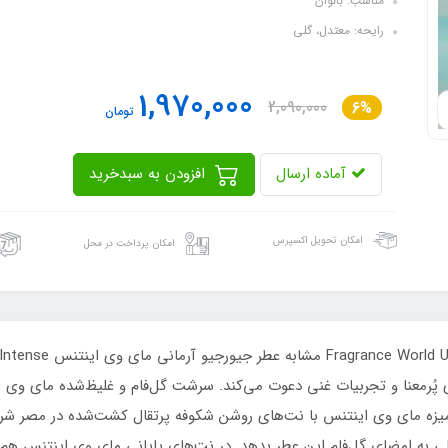
مناسب: بانوان
رایحه: معتدل، گلی
1,970,000
2,090,000
6%
تومان
آماده ارسال
افزودن به سبدخرید
امکان تحویل اکسپرس
امکان پرداخت در محل
پُرمعنا و تجربیات غنی دعوت می‌کند. سرشت گل‌فام و غلیظ‌شده مای وی ا
آمیزه مای وی اینتنس با نت‌های روشن شکوفه پرتقال کشت‌شده در مصر شر
ی به امضای گل‌فام این عطر بدهد. در نت‌های پایانی مای وی اینتنس هم 