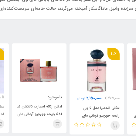
سرزنده وانیل ماداگاسکار آمیخته می‌گردد، حالت خامه‌ای سرمست‌کننده‌ای 
1٪
ناموجود
ناموجود
ن
000
ادکلن زنانه اسمارت کالکشن کد
عطر 25 میل اسمارت کالکشن
ادک
581 رایحه جورجیو آرمانی مای
کد 581 رایحه جورجیو آرمانی
این
وی Giorgio Armani My
مای وی ( Smart
Collection 581)Giorgio
Way
se