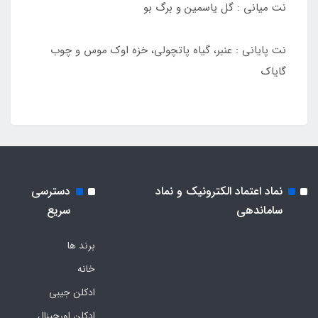
نت میانی : گل ياسمين و برگ بو
نت پایانی : عنبر، گياه پاتچولي، خزه اوك موس و چوب
گاياك
نماد اعتماد الکترونیک و نماد
دسترسی
ساماندهی
سریع
برند ها
خانه
ادکلن جیبی
ادکلن اورجینال