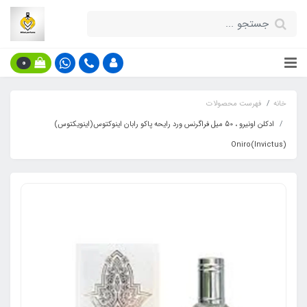
0
خانه
فهرست محصولات
ادکلن اونیرو ، 50 میل فراگرنس ورد رایحه پاکو رابان اینوکتوس(اینویکتوس)
Oniro(Invictus)