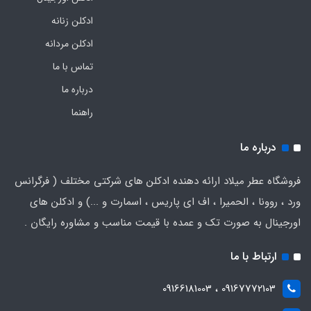
ادکلن زنانه
ادکلن مردانه
تماس با ما
درباره ما
راهنما
درباره ما
فروشگاه عطر میلاد ارائه دهنده ادکلن های شرکتی مختلف ( فرگرانس
ورد ، روونا ، الحمیرا ، اف ای پاریس ، اسمارت و ...) و ادکلن های
اورجینال به صورت تک و عمده با قیمت مناسب و مشاوره رایگان .
ارتباط با ما
09167772103 ، 09166181003